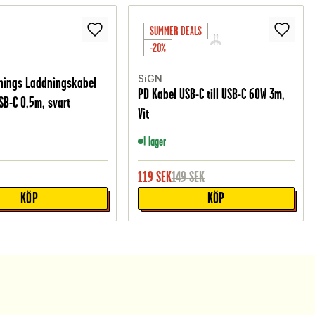
SUMMER DEALS
-20%
SiGN
nings Laddningskabel
PD Kabel USB-C till USB-C 60W 3m,
USB-C 0,5m, svart
Vit
I lager
119
SEK
149
SEK
KÖP
KÖP