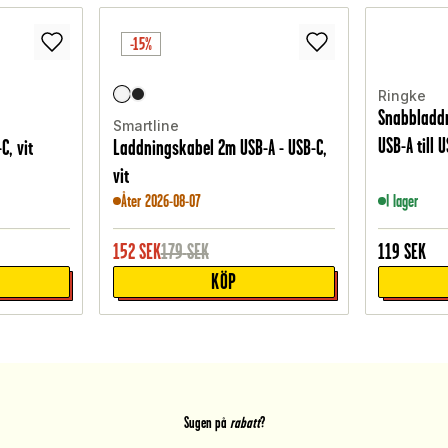
-15%
Ringke
Snabbladd
Smartline
USB-A till 
, vit
Laddningskabel 2m USB-A - USB-C,
vit
Åter 2026-08-07
I lager
152
SEK
179
SEK
119
SEK
KÖP
Sugen på
rabatt
?