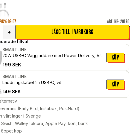
 2026-08-07
ART. NR
:
20170
LÄGG TILL I VARUKORG
+
erade tillval:
SMARTLINE
20W USB-C Väggladdare med Power Delivery, Vit
KÖP
199
SEK
SMARTLINE
Laddningskabel 1m USB-C, vit
KÖP
149
SEK
alternativ
leverans (Early Bird, Instabox, PostNord)
n vårt lager i Sverige
Swish, Walley faktura, Apple Pay, kort, bank
 öppet köp