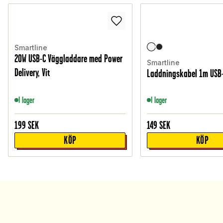
Smartline
20W USB-C Väggladdare med Power
Smartline
Delivery, Vit
Laddningskabel 1m USB-C
I lager
I lager
199
SEK
149
SEK
KÖP
KÖP