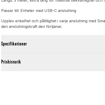
Längd: 3 meter, extra lång för maximal bekvämlighet och fle
Passar till: Enheter med USB-C anslutning
Upplev enkelhet och pålitlighet i varje anslutning med Sma
den anslutningskraft den förtjänar.
Specifikationer
Prishistorik