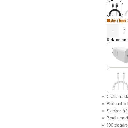
Åter i lager
-
Rekommend
Gratis frakt
Blixtsnabb 
Skickas frå
Betala med 
100 dagars