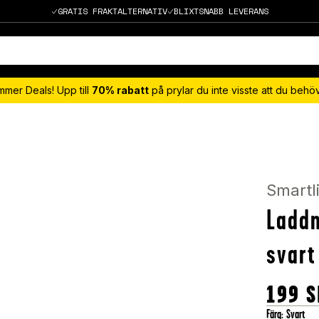
GRATIS FRAKTALTERNATIV
BLIXTSNABB LEVERANS
mmer Deals! Upp till
70% rabatt
på prylar du inte visste att du beh
Smartl
Laddn
svart
199
S
Färg
:
Svart