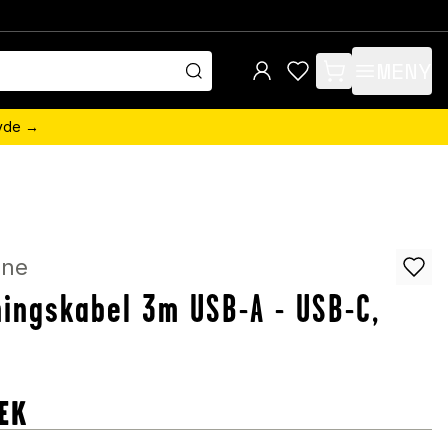
MENY
items in cart, view 
övde →
ine
ingskabel 3m USB-A - USB-C,
EK