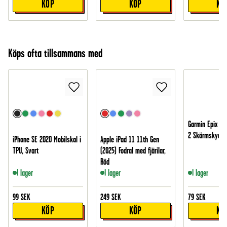
KÖP
KÖP
KÖ
Köps ofta tillsammans med
Garmin Epix P
2 Skärmskydd -
iPhone SE 2020 Mobilskal i
Apple iPad 11 11th Gen
TPU, Svart
(2025) Fodral med fjärilar,
Röd
I lager
I lager
I lager
99
SEK
249
SEK
79
SEK
KÖP
KÖP
KÖ