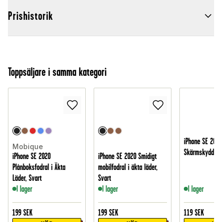
Prishistorik
Toppsäljare i samma kategori
iPhone SE 2020
Mobique
Skärmskydd i h
iPhone SE 2020
iPhone SE 2020 Smidigt
Plånboksfodral i Äkta
mobilfodral i äkta läder,
Läder, Svart
Svart
I lager
I lager
I lager
199
SEK
199
SEK
119
SEK