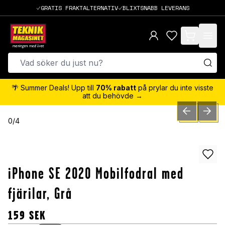
GRATIS FRAKTALTERNATIV
BLIXTSNABB LEVERANS
items in cart,
🌴 Summer Deals! Upp till
70% rabatt
på prylar du inte visste
att du behövde →
PREVIOUS SLID
NEXT S
0
/
4
iPhone SE 2020 Mobilfodral med
fjärilar, Grå
159
SEK