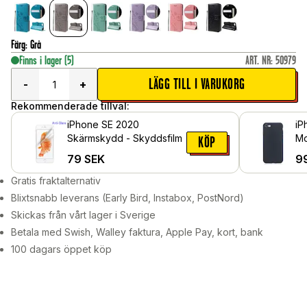
Färg
:
Grå
Finns i lager
(5)
ART. NR
:
50979
LÄGG TILL I VARUKORG
-
+
Rekommenderade tillval:
iPhone SE 2020
iP
Skärmskydd - Skyddsfilm
Mo
KÖP
79
SEK
9
Gratis fraktalternativ
Blixtsnabb leverans (Early Bird, Instabox, PostNord)
Skickas från vårt lager i Sverige
Betala med Swish, Walley faktura, Apple Pay, kort, bank
100 dagars öppet köp