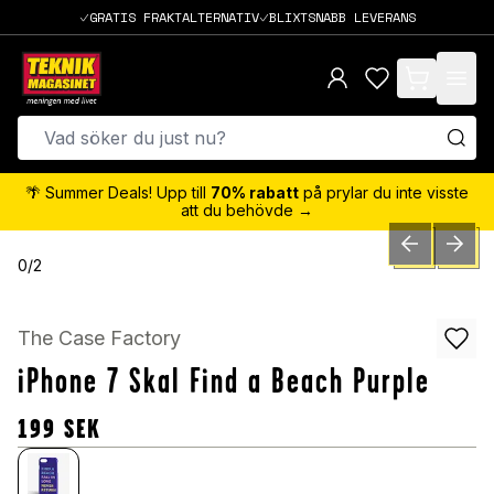
GRATIS FRAKTALTERNATIV
BLIXTSNABB LEVERANS
items in cart,
🌴 Summer Deals! Upp till
70% rabatt
på prylar du inte visste
att du behövde →
PREVIOUS SLID
NEXT S
0
/
2
The Case Factory
iPhone 7 Skal Find a Beach Purple
199
SEK