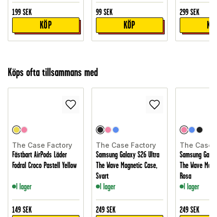
199
SEK
99
SEK
299
SEK
KÖP
KÖP
KÖ
Köps ofta tillsammans med
The Case Factory
The Case Factory
The Case 
Fästbart AirPods Läder
Samsung Galaxy S26 Ultra
Samsung Galax
Fodral Croco Pastell Yellow
The Wave Magnetic Case,
The Wave Magne
Svart
Rosa
I lager
I lager
I lager
149
SEK
249
SEK
249
SEK