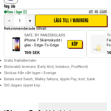
Färg
:
Lila
Finns i lager
(1)
ART. NR
:
63685
LÄGG TILL I VARUKORG
-
+
Rekommenderade tillval:
SAFE. BY PANZERGLASS
TH
iPhone 7 Skärmskydd i
Fä
KÖP
glas - Edge-To-Edge
Fo
Ye
199
SEK
1
Gratis fraktalternativ
Blixtsnabb leverans (Early Bird, Instabox, PostNord)
Skickas från vårt lager i Sverige
Betala med Swish, Walley faktura, Apple Pay, kort, bank
100 dagars öppet köp