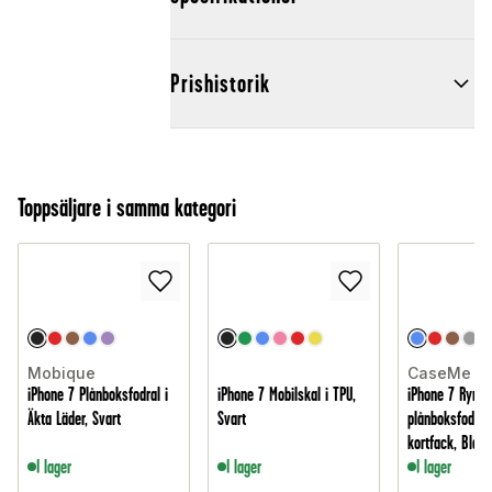
Prishistorik
Toppsäljare i samma kategori
Mobique
CaseMe
iPhone 7 Plånboksfodral i
iPhone 7 Mobilskal i TPU,
iPhone 7 Rymli
Äkta Läder, Svart
Svart
plånboksfodra
kortfack, Blå
I lager
I lager
I lager