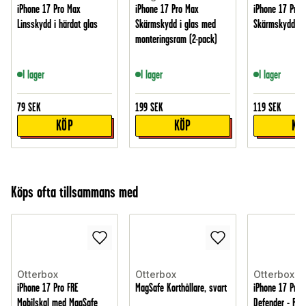
iPhone 17 Pro Max
iPhone 17 Pro Max
iPhone 17 Pro 
Linsskydd i härdat glas
Skärmskydd i glas med
Skärmskydd i h
monteringsram (2-pack)
I lager
I lager
I lager
79
SEK
199
SEK
119
SEK
KÖP
KÖP
KÖ
Köps ofta tillsammans med
Otterbox
Otterbox
Otterbox
iPhone 17 Pro FRE
MagSafe Korthållare, svart
iPhone 17 Pro 
Mobilskal med MagSafe
Defender - Rob