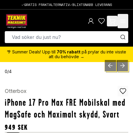
GRATIS FRAKTALTERNATIV
BLIXTSNABB LEVERANS
items in cart,
🌴 Summer Deals! Upp till
70% rabatt
på prylar du inte visste
att du behövde →
PREVIOUS SLID
NEXT S
0
/
4
Otterbox
iPhone 17 Pro Max FRE Mobilskal med
MagSafe och Maximalt skydd, Svart
949
SEK