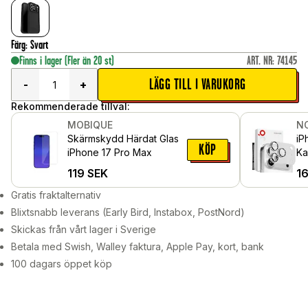
Färg
:
Svart
Finns i lager
(Fler än 20 st)
ART. NR
:
74145
LÄGG TILL I VARUKORG
-
+
Rekommenderade tillval:
MOBIQUE
N
Skärmskydd Härdat Glas
iP
KÖP
iPhone 17 Pro Max
Ka
gl
119
SEK
1
Si
Gratis fraktalternativ
Blixtsnabb leverans (Early Bird, Instabox, PostNord)
Skickas från vårt lager i Sverige
Betala med Swish, Walley faktura, Apple Pay, kort, bank
100 dagars öppet köp