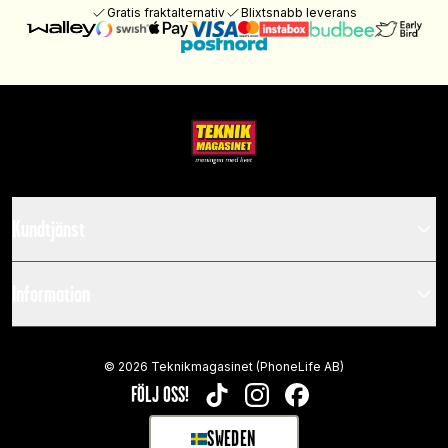
Gratis fraktalternativ
Blixtsnabb leverans
Kundtjänst
Information
©
2026
Teknikmagasinet (PhoneLife AB)
FÖLJ OSS!
TIKTOK
INSTAGRAM
FACEBOOK
SWEDEN