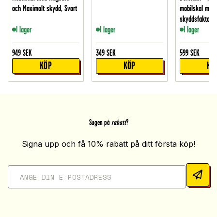
och Maximalt skydd, Svart
mobilskal med
skyddsfaktor, S
I lager
I lager
I lager
949
SEK
349
SEK
599
SEK
KÖP
KÖP
KÖ
Sugen på
rabatt
?
Signa upp och få 10% rabatt på ditt första köp!