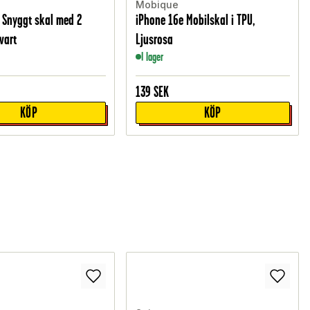
Mobique
 Snyggt skal med 2
iPhone 16e Mobilskal i TPU,
vart
Ljusrosa
I lager
139
SEK
KÖP
KÖP