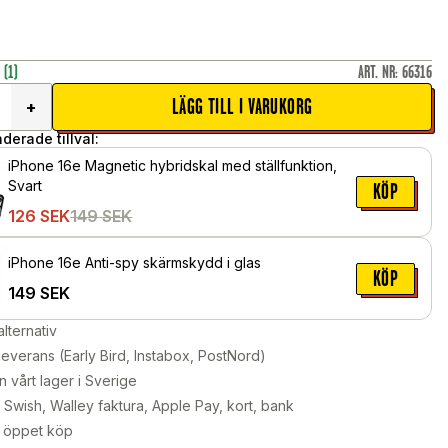
r
(1)
ART. NR
:
66316
LÄGG TILL I VARUKORG
+
erade tillval:
iPhone 16e Magnetic hybridskal med ställfunktion,
Svart
KÖP
126
SEK
149
SEK
iPhone 16e Anti-spy skärmskydd i glas
KÖP
149
SEK
alternativ
leverans (Early Bird, Instabox, PostNord)
n vårt lager i Sverige
Swish, Walley faktura, Apple Pay, kort, bank
 öppet köp