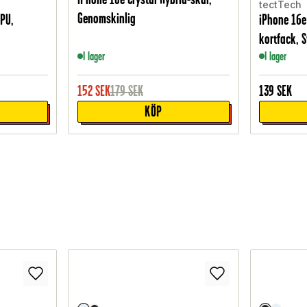
tectTech
Genomskinlig
TPU,
iPhone 16e
kortfack, S
I lager
I lager
152
SEK
179
SEK
139
SEK
KÖP