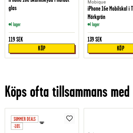
Mobique
glas
iPhone 16e Mobilskal i 
Mörkgrön
I lager
I lager
119
SEK
139
SEK
KÖP
KÖP
Köps ofta tillsammans med
SUMMER DEALS
-10%