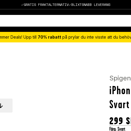
GRATIS FRAKTALTERNATIV
BLIXTSNABB LEVERANS
mmer Deals! Upp till
70% rabatt
på prylar du inte visste att du beh
Spige
iPhon
Svart
299
S
Färg
:
Svart