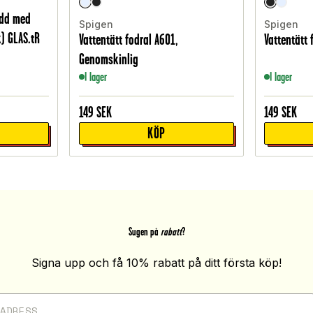
ydd med
Spigen
Spigen
) GLAS.tR
Vattentätt fodral A601,
Vattentätt 
Genomskinlig
I lager
I lager
149
SEK
149
SEK
KÖP
Sugen på
rabatt
?
Signa upp och få 10% rabatt på ditt första köp!