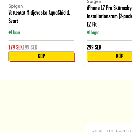
Spigen
Spigen
iPhone 17 Pro Skärmsk
Vattentät Midjeväska AquaShield,
installationsram (2-pack
Svart
EZ Fit
I lager
I lager
179
SEK
199
SEK
299
SEK
KÖP
KÖP