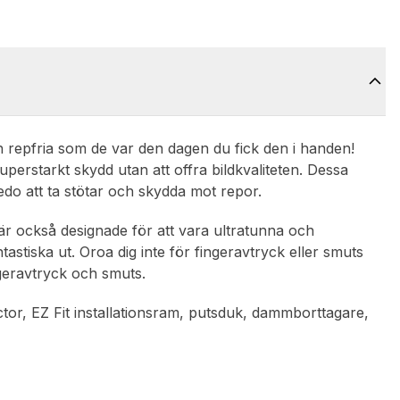
h repfria som de var den dagen du fick den i handen!
uperstarkt skydd utan att offra bildkvaliteten. Dessa
redo att ta stötar och skydda mot repor.
är också designade för att vara ultratunna och
tastiska ut. Oroa dig inte för fingeravtryck eller smuts
geravtryck och smuts.
ctor, EZ Fit installationsram, putsduk, dammborttagare,