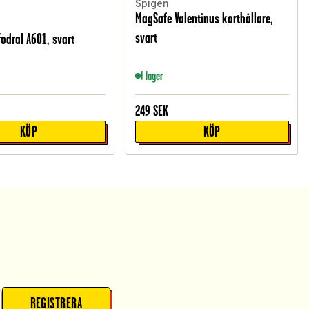
Spigen
MagSafe Valentinus korthållare,
svart
fodral A601, svart
I lager
249
SEK
KÖP
KÖP
REGISTRERA