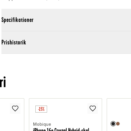
Specifikationer
Prishistorik
ri
-15%
Mobique
iPhone 16e Crystal Hybrid-skal,