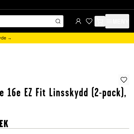
MENY
items in cart, view 
övde →
n
e 16e EZ Fit Linsskydd (2-pack),
EK