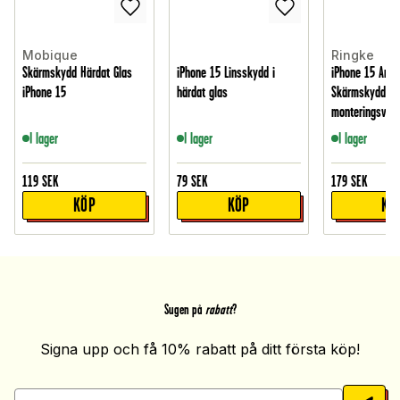
Mobique
Ringke
Skärmskydd Härdat Glas
iPhone 15 Linsskydd i
iPhone 15 Anti
iPhone 15
härdat glas
Skärmskydd i 
monteringsver
I lager
I lager
I lager
119
SEK
79
SEK
179
SEK
KÖP
KÖP
KÖ
Sugen på
rabatt
?
Signa upp och få 10% rabatt på ditt första köp!