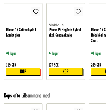
Mobique
iPhone 15 Skärmskydd i
iPhone 15 MagSafe Hybrid-
iPhone 15 Stött
härdat glas
skal, Genomskinlig
Mobilskal med 
Svart
I lager
I lager
I lager
119
SEK
179
SEK
249
SEK
KÖP
KÖP
KÖ
Köps ofta tillsammans med