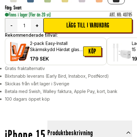
Färg
:
Svart
Finns i lager
(Fler än 20 st)
ART. NR
:
40785
LÄGG TILL I VARUKORG
-
+
Rekommenderade tillval:
2-pack Easy-Install
La
Skärmskydd Härdat glas
15
KÖP
iPhone 15
vä
179
SEK
1
Gratis fraktalternativ
Blixtsnabb leverans (Early Bird, Instabox, PostNord)
Skickas från vårt lager i Sverige
Betala med Swish, Walley faktura, Apple Pay, kort, bank
100 dagars öppet köp
iPhone 15
Produktbeskrivning