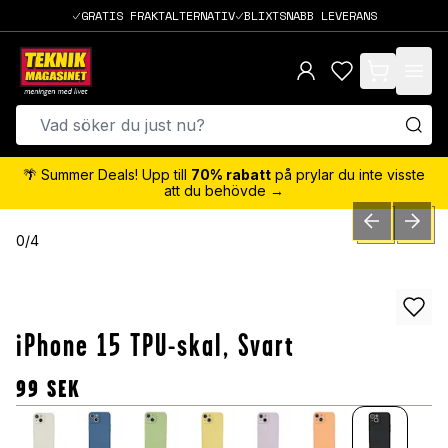
GRATIS FRAKTALTERNATIV
BLIXTSNABB LEVERANS
items in cart,
🌴 Summer Deals! Upp till
70% rabatt
på prylar du inte visste
att du behövde →
PREVIOUS SLID
NEXT S
0
/
4
iPhone 15 TPU-skal, Svart
99
SEK