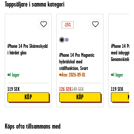
Toppsäljare i samma kategori
-15%
iPhone 14 Pro Skärmskydd
iPhone 14 Pro 
i härdat glas
med inbyggt ko
iPhone 14 Pro Magnetic
Genomskinlig
hybridskal med
ställfunktion, Svart
I lager
Åter 2026-09-01
I lager
119
SEK
126
SEK
149
SEK
119
SEK
KÖP
KÖP
KÖ
Köps ofta tillsammans med