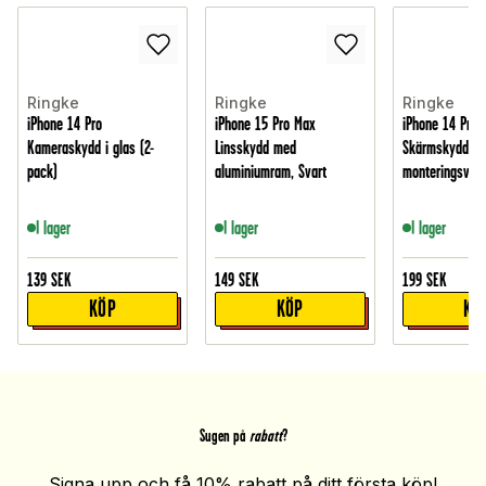
Ringke
Ringke
Ringke
iPhone 14 Pro
iPhone 15 Pro Max
iPhone 14 Pro 
Kameraskydd i glas (2-
Linsskydd med
Skärmskydd i 
pack)
aluminiumram, Svart
monteringsver
I lager
I lager
I lager
139
SEK
149
SEK
199
SEK
KÖP
KÖP
KÖ
Sugen på
rabatt
?
Signa upp och få 10% rabatt på ditt första köp!