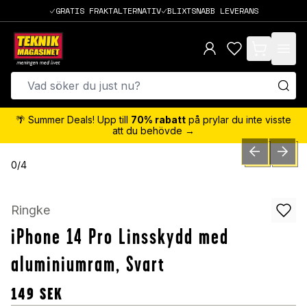
GRATIS FRAKTALTERNATIV
BLIXTSNABB LEVERANS
items in cart,
🌴 Summer Deals! Upp till
70% rabatt
på prylar du inte visste
att du behövde →
PREVIOUS SLID
NEXT S
0
/
4
Ringke
iPhone 14 Pro Linsskydd med
aluminiumram, Svart
149
SEK