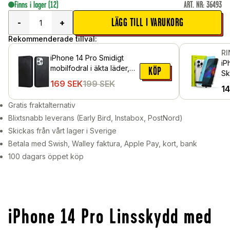
Finns i lager
(12)
ART. NR
:
36493
LÄGG TILL I VARUKORG
-
+
Rekommenderade tillval:
R
iPhone 14 Pro Smidigt
iP
mobilfodral i äkta läder,
KÖP
Sk
Svart
169
SEK
199
SEK
mo
1
Gratis fraktalternativ
Blixtsnabb leverans (Early Bird, Instabox, PostNord)
Skickas från vårt lager i Sverige
Betala med Swish, Walley faktura, Apple Pay, kort, bank
100 dagars öppet köp
iPhone 14 Pro Linsskydd med