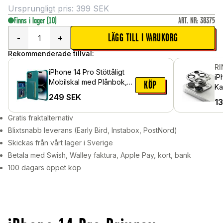
Ursprungligt pris:
399
SEK
Finns i lager
(10)
ART. NR
:
38375
LÄGG TILL I VARUKORG
-
+
Rekommenderade tillval:
R
iPhone 14 Pro Stöttåligt
iP
Mobilskal med Plånbok,
KÖP
Ka
Grön
249
SEK
pa
1
Gratis fraktalternativ
Blixtsnabb leverans (Early Bird, Instabox, PostNord)
Skickas från vårt lager i Sverige
Betala med Swish, Walley faktura, Apple Pay, kort, bank
100 dagars öppet köp