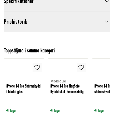
Specifikationer
Prishistorik
Toppsäljare i samma kategori
Mobique
iPhone 14 Pro Skärmskydd
iPhone 14 Pro MagSafe
iPhone 14 Pro 
i härdat glas
Hybrid-skal, Genomskinlig
skärmskydd i g
I lager
I lager
I lager