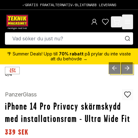
GRATIS FRAKTALTERNATIV
BLIXTSNABB LEVERANS
items in cart,
🌴 Summer Deals! Upp till
70% rabatt
på prylar du inte visste
att du behövde →
-15%
PREVIOUS SLID
NEXT S
0
/
4
PanzerGlass
iPhone 14 Pro Privacy skärmskydd
med installationsram - Ultra Wide Fit
339
SEK