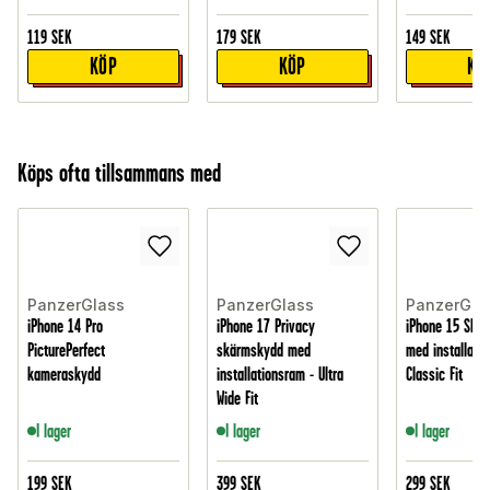
119
SEK
179
SEK
149
SEK
KÖP
KÖP
KÖ
Köps ofta tillsammans med
PanzerGlass
PanzerGlass
PanzerGla
iPhone 14 Pro
iPhone 17 Privacy
iPhone 15 Skä
PicturePerfect
skärmskydd med
med installati
kameraskydd
installationsram - Ultra
Classic Fit
Wide Fit
I lager
I lager
I lager
199
SEK
399
SEK
299
SEK