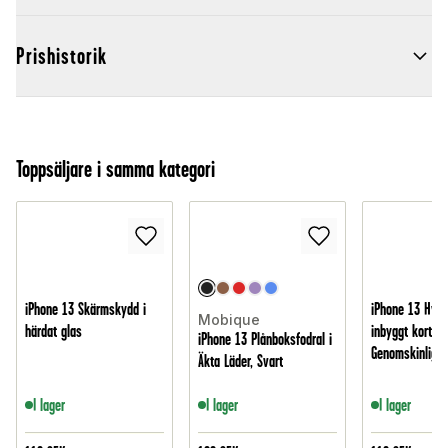
Prishistorik
Toppsäljare i samma kategori
iPhone 13 Skärmskydd i
iPhone 13 Hybr
Mobique
härdat glas
inbyggt kortfac
iPhone 13 Plånboksfodral i
Genomskinlig
Äkta Läder, Svart
I lager
I lager
I lager