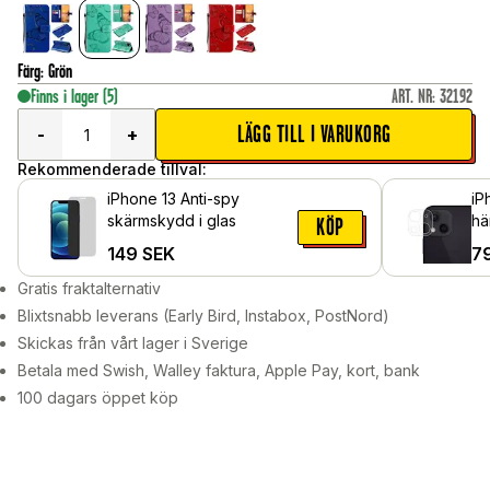
Färg
:
Grön
Finns i lager
(5)
ART. NR
:
32192
LÄGG TILL I VARUKORG
-
+
Rekommenderade tillval:
iPhone 13 Anti-spy
iP
skärmskydd i glas
hä
KÖP
149
SEK
7
Gratis fraktalternativ
Blixtsnabb leverans (Early Bird, Instabox, PostNord)
Skickas från vårt lager i Sverige
Betala med Swish, Walley faktura, Apple Pay, kort, bank
100 dagars öppet köp