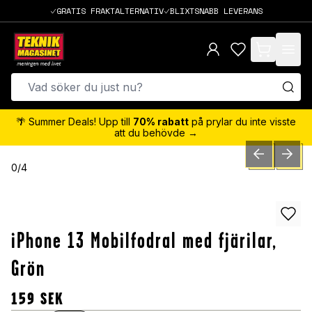
GRATIS FRAKTALTERNATIV
BLIXTSNABB LEVERANS
items in cart,
🌴 Summer Deals! Upp till
70% rabatt
på prylar du inte visste
att du behövde →
PREVIOUS SLID
NEXT S
0
/
4
iPhone 13 Mobilfodral med fjärilar,
Grön
159
SEK