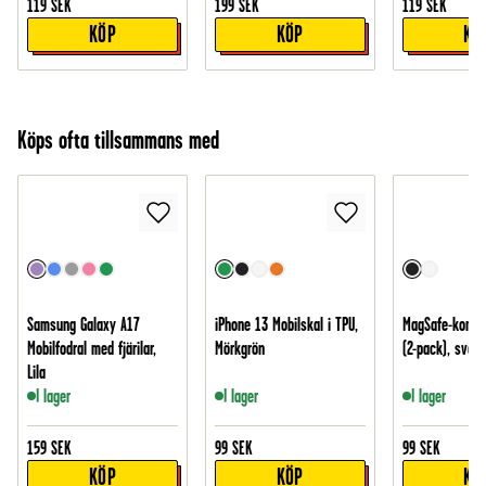
119
SEK
199
SEK
119
SEK
KÖP
KÖP
KÖ
Köps ofta tillsammans med
Samsung Galaxy A17
iPhone 13 Mobilskal i TPU,
MagSafe-kompat
Mobilfodral med fjärilar,
Mörkgrön
(2-pack), svart
Lila
I lager
I lager
I lager
159
SEK
99
SEK
99
SEK
KÖP
KÖP
KÖ