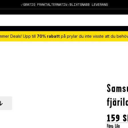
GRATIS FRAKTALTERNATIV
BLIXTSNABB LEVERANS
mmer Deals! Upp till
70% rabatt
på prylar du inte visste att du beh
Samsu
fjäril
159
S
Färg
:
Lila