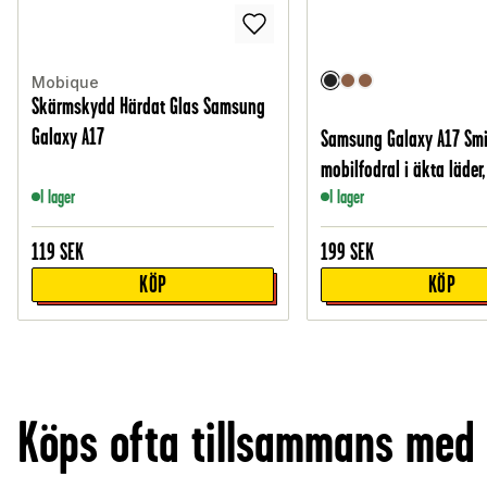
Mobique
Skärmskydd Härdat Glas Samsung
Galaxy A17
Samsung Galaxy A17 Smi
mobilfodral i äkta läder,
I lager
I lager
119
SEK
199
SEK
KÖP
KÖP
Köps ofta tillsammans med