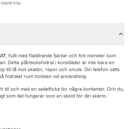
 öppet köp
A17
, fullt med fladdrande fjärilar och fint mönster som
skan. Detta plånboksfodral i konstläder är inte bara en
pp till tå mot skador, repor och smuts. Din telefon sätts
 på fodralet runt mobilen vid användning.
ch till och med en sedelficka för några kontanter. Och du,
digt som det fungerar som en sköld för din skärm.