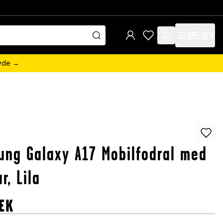
MENY
items in cart, view 
övde →
ng Galaxy A17 Mobilfodral med
ar, Lila
EK