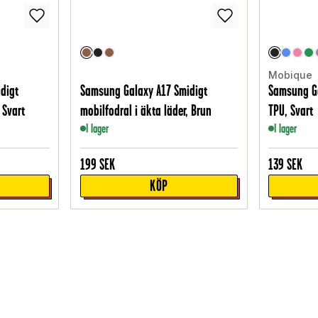
Mobique
digt
Samsung Galaxy A17 Smidigt
Samsung Ga
 Svart
mobilfodral i äkta läder, Brun
TPU, Svart
I lager
I lager
199
SEK
139
SEK
KÖP