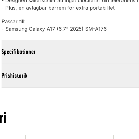
- Designen säkerställer att inget blockerar din telefonens 
- Plus, en avtagbar bärrem för extra portabilitet
Passar till:
- Samsung Galaxy A17 (6,7" 2025) SM-A176
Specifikationer
Prishistorik
ri