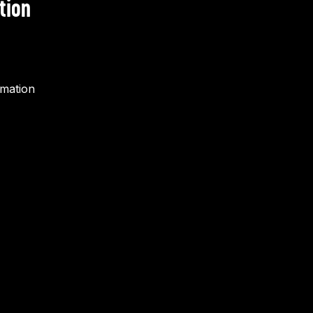
tion
rmation