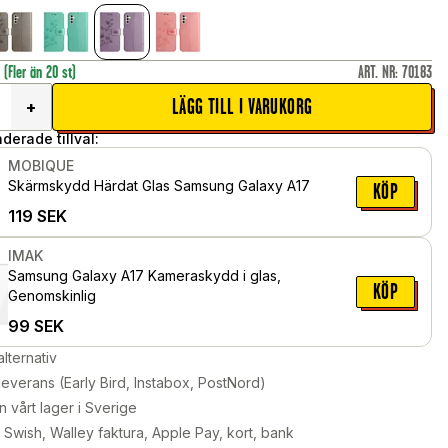
r
(Fler än 20 st)
ART. NR
:
70183
LÄGG TILL I VARUKORG
+
erade tillval:
MOBIQUE
Skärmskydd Härdat Glas Samsung Galaxy A17
KÖP
119
SEK
IMAK
Samsung Galaxy A17 Kameraskydd i glas,
KÖP
Genomskinlig
99
SEK
alternativ
leverans (Early Bird, Instabox, PostNord)
n vårt lager i Sverige
Swish, Walley faktura, Apple Pay, kort, bank