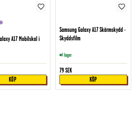
Samsung Galaxy A17 Skärmskydd -
Skyddsfilm
laxy A17 Mobilskal i
I lager
79
SEK
KÖP
KÖP