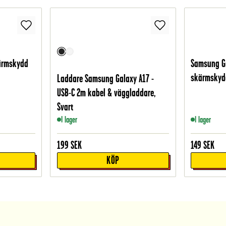
ärmskydd
Samsung Ga
skärmskydd
Laddare Samsung Galaxy A17 -
USB-C 2m kabel & väggladdare,
Svart
I lager
I lager
199
SEK
149
SEK
KÖP