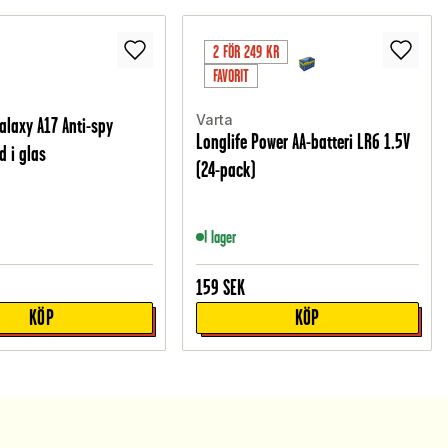
2 FÖR 249 KR
FAVORIT
Varta
laxy A17 Anti-spy
Longlife Power AA-batteri LR6 1.5V
 i glas
(24-pack)
I lager
159
SEK
KÖP
KÖP