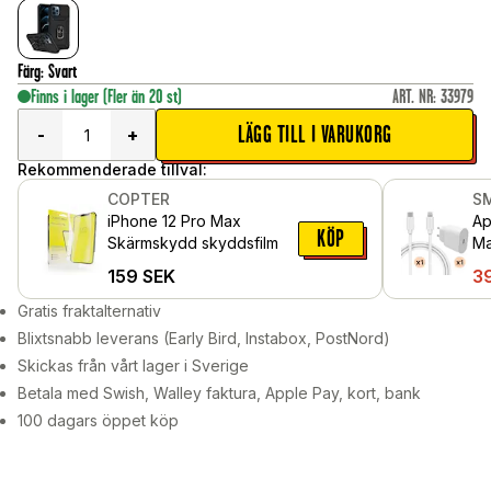
Färg
:
Svart
Finns i lager
(Fler än 20 st)
ART. NR
:
33979
LÄGG TILL I VARUKORG
-
+
Rekommenderade tillval:
COPTER
S
iPhone 12 Pro Max
Ap
KÖP
Skärmskydd skyddsfilm
Ma
la
159
SEK
3
vit
Gratis fraktalternativ
Blixtsnabb leverans (Early Bird, Instabox, PostNord)
Skickas från vårt lager i Sverige
Betala med Swish, Walley faktura, Apple Pay, kort, bank
100 dagars öppet köp