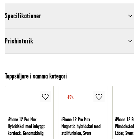
Specifikationer
Prishistorik
Toppsäljare i samma kategori
-15%
iPhone 12 Pro Max
iPhone 12 Pro Max
iPhone 12 Pro 
Hybridskal med inbyggt
Magnetic hybridskal med
Plånboksfodral 
kortfack, Genomskinlig
ställfunktion, Svart
Läder, Svart