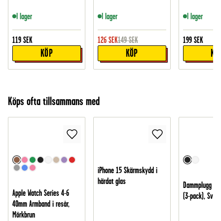
I lager
I lager
I lager
119
SEK
126
SEK
149
SEK
199
SEK
KÖP
KÖP
KÖ
Köps ofta tillsammans med
iPhone 15 Skärmskydd i
härdat glas
Dammplugg för
Apple Watch Series 4-6
(3-pack), Svart
40mm Armband i resår,
Mörkbrun