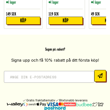
I lager
I lager
I lager
149
SEK
119
SEK
49
SEK
KÖP
KÖP
KÖ
Sugen på
rabatt
?
Signa upp och få 10% rabatt på ditt första köp!
Gratis fraktalternativ
Blixtsnabb leverans