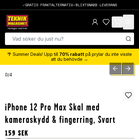
GRATIS FRAKTALTERNATIV
BLIXTSNABB LEVERANS
items in cart,
🌴 Summer Deals! Upp till
70% rabatt
på prylar du inte visste
att du behövde →
PREVIOUS SLID
NEXT S
0
/
4
iPhone 12 Pro Max Skal med
kameraskydd & fingerring, Svart
159
SEK