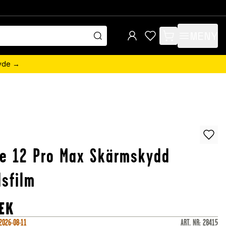
MENY
items in cart, view 
övde →
e 12 Pro Max Skärmskydd
sfilm
EK
 2026-08-11
ART. NR
:
28415