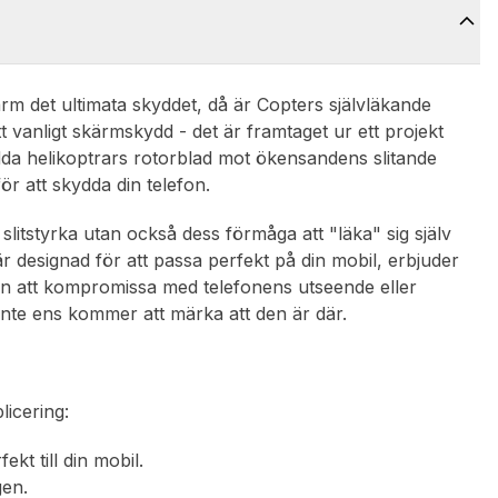
ärm det ultimata skyddet, då är Copters självläkande
 vanligt skärmskydd - det är framtaget ur ett projekt
ydda helikoptrars rotorblad mot ökensandens slitande
r att skydda din telefon.
slitstyrka utan också dess förmåga att "läka" sig själv
 designad för att passa perfekt på din mobil, erbjuder
tan att kompromissa med telefonens utseende eller
du inte ens kommer att märka att den är där.
licering:
t till din mobil.
gen.