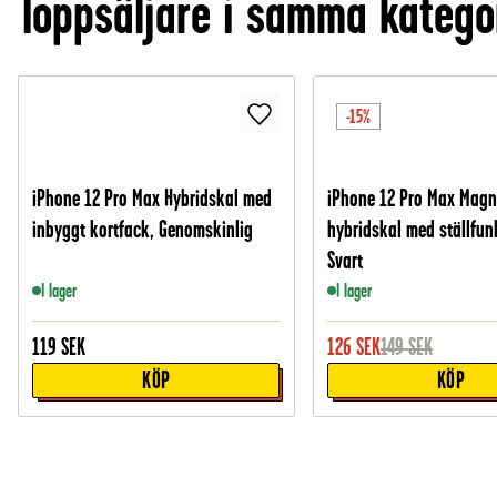
Toppsäljare i samma katego
-15%
iPhone 12 Pro Max Hybridskal med
iPhone 12 Pro Max Magn
inbyggt kortfack, Genomskinlig
hybridskal med ställfun
Svart
I lager
I lager
119
SEK
126
SEK
149
SEK
KÖP
KÖP