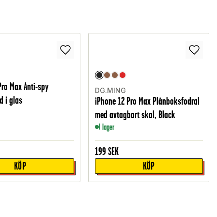
Pro Max Anti-spy
DG.MING
 i glas
iPhone 12 Pro Max Plånboksfodral
med avtagbart skal, Black
I lager
199
SEK
KÖP
KÖP