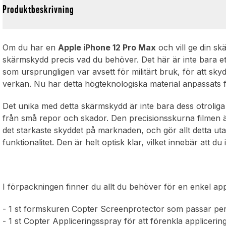
Produktbeskrivning
Om du har en
Apple iPhone 12 Pro Max
och vill ge din sk
skärmskydd precis vad du behöver. Det här är inte bara ett
som ursprungligen var avsett för militärt bruk, för att sk
verkan. Nu har detta högteknologiska material anpassats fö
Det unika med detta skärmskydd är inte bara dess otroliga 
från små repor och skador. Den precisionsskurna filmen är
det starkaste skyddet på marknaden, och gör allt detta u
funktionalitet. Den är helt optisk klar, vilket innebär att 
I förpackningen finner du allt du behöver för en enkel app
- 1 st formskuren Copter Screenprotector som passar perfek
- 1 st Copter Appliceringsspray för att förenkla applicerin