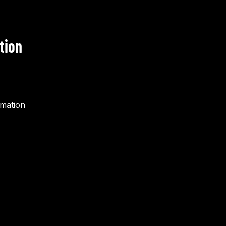
tion
rmation