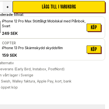
LÄGG TILL I VARUKORG
+
erade tillval:
iPhone 12 Pro Max Stöttåligt Mobilskal med Plånbok,
Svart
KÖP
249
SEK
COPTER
iPhone 13 Pro Skärmskydd skyddsfilm
KÖP
159
SEK
alternativ
leverans (Early Bird, Instabox, PostNord)
n vårt lager i Sverige
Swish, Walley faktura, Apple Pay, kort, bank
 öppet köp