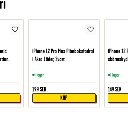
ri
etic
iPhone 12 Pro Max Plånboksfodral
iPhone 12 
ktion,
i Äkta Läder, Svart
skärmskydd
I lager
I lager
199
SEK
149
SEK
KÖP