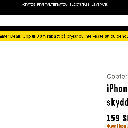
GRATIS FRAKTALTERNATIV
BLIXTSNABB LEVERANS
mmer Deals! Upp till
70% rabatt
på prylar du inte visste att du beh
Copter
iPhon
skydd
159
S
Åter i lager