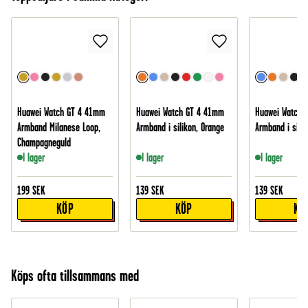
Huawei Watch GT 4 41mm
Huawei Watch GT 4 41mm
Huawei Watch 
Armband Milanese Loop,
Armband i silikon, Orange
Armband i silik
Champagneguld
I lager
I lager
I lager
199
SEK
139
SEK
139
SEK
KÖP
KÖP
KÖ
Köps ofta tillsammans med