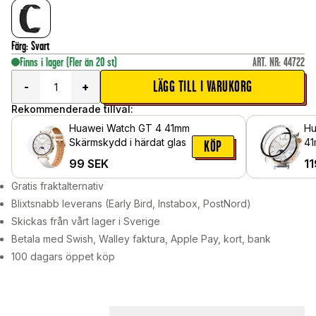
Färg
:
Svart
Finns i lager
(Fler än 20 st)
ART. NR
:
44722
LÄGG TILL I VARUKORG
-
+
Rekommenderade tillval:
Huawei Watch GT 4 41mm
Hu
Skärmskydd i härdat glas
41
KÖP
me
99
SEK
11
sk
Ge
Gratis fraktalternativ
Blixtsnabb leverans (Early Bird, Instabox, PostNord)
Skickas från vårt lager i Sverige
Betala med Swish, Walley faktura, Apple Pay, kort, bank
100 dagars öppet köp