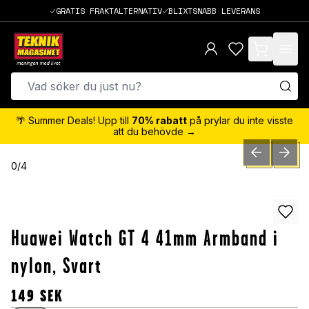
GRATIS FRAKTALTERNATIV
BLIXTSNABB LEVERANS
items in cart,
🌴 Summer Deals! Upp till
70% rabatt
på prylar du inte visste
att du behövde →
PREVIOUS SLID
NEXT S
0
/
4
Huawei Watch GT 4 41mm Armband i
nylon, Svart
149
SEK