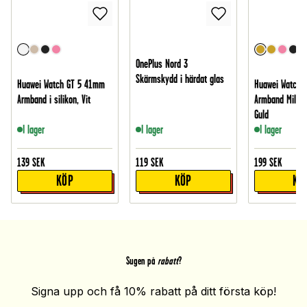
OnePlus Nord 3
Skärmskydd i härdat glas
Huawei Watch GT 5 41mm
Huawei Watch 
Armband i silikon, Vit
Armband Milane
Guld
I lager
I lager
I lager
139
SEK
119
SEK
199
SEK
KÖP
KÖP
KÖ
Sugen på
rabatt
?
Signa upp och få 10% rabatt på ditt första köp!