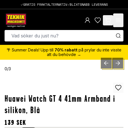
GRATIS FRAKTALTERNATIV
BLIXTSNABB LEVERANS
items in cart,
🌴 Summer Deals! Upp till
70% rabatt
på prylar du inte visste
att du behövde →
PREVIOUS SLID
NEXT S
0
/
3
Huawei Watch GT 4 41mm Armband i
silikon, Blå
139
SEK