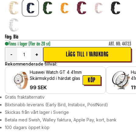
Färg
:
Blå
Finns i lager
(Fler än 20 st)
ART. NR
:
44723
LÄGG TILL I VARUKORG
-
+
Rekommenderade tillval:
Huawei Watch GT 4 41mm
Hu
Skärmskydd i härdat glas
41
KÖP
me
99
SEK
11
sk
Ge
Gratis fraktalternativ
Blixtsnabb leverans (Early Bird, Instabox, PostNord)
Skickas från vårt lager i Sverige
Betala med Swish, Walley faktura, Apple Pay, kort, bank
100 dagars öppet köp