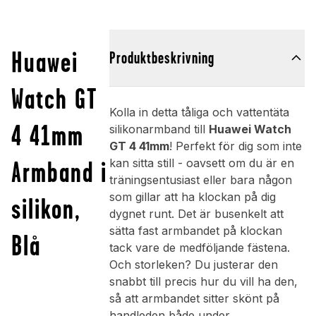
Huawei
Produktbeskrivning
Watch GT
Kolla in detta tåliga och vattentäta
4 41mm
silikonarmband till
Huawei Watch
GT 4 41mm
! Perfekt för dig som inte
Armband i
kan sitta still - oavsett om du är en
träningsentusiast eller bara någon
som gillar att ha klockan på dig
silikon,
dygnet runt. Det är busenkelt att
sätta fast armbandet på klockan
Blå
tack vare de medföljande fästena.
Och storleken? Du justerar den
snabbt till precis hur du vill ha den,
så att armbandet sitter skönt på
handleden både under