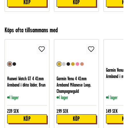
KÖP
KÖP
KÖ
Köps ofta tillsammans med
Garmin Venu 4
Armband i nylo
Huawei Watch GT 4 41mm
Garmin Venu 4 41mm
Armband i äkta läder, Brun
Armband Milanese Loop,
Champagneguld
I lager
I lager
I lager
239
SEK
199
SEK
149
SEK
KÖP
KÖP
KÖ