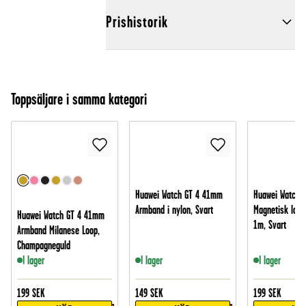
Prishistorik
Toppsäljare i samma kategori
Huawei Watch GT 4 41mm
Huawei Watch 
Armband i nylon, Svart
Magnetisk ladd
Huawei Watch GT 4 41mm
1m, Svart
Armband Milanese Loop,
Champagneguld
I lager
I lager
I lager
199
SEK
149
SEK
199
SEK