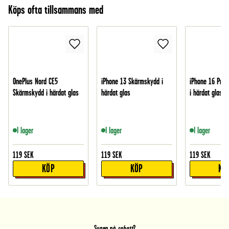
Köps ofta tillsammans med
OnePlus Nord CE5
iPhone 13 Skärmskydd i
iPhone 16 Pro
Skärmskydd i härdat glas
härdat glas
i härdat glas
I lager
I lager
I lager
119
SEK
119
SEK
119
SEK
KÖP
KÖP
KÖ
Sugen på
rabatt
?