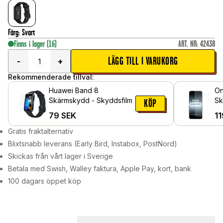
Färg
:
Svart
Finns i lager
(16)
ART. NR
:
42438
LÄGG TILL I VARUKORG
-
+
Rekommenderade tillval:
Huawei Band 8
On
Skärmskydd - Skyddsfilm
Sk
KÖP
gl
79
SEK
11
Gratis fraktalternativ
Blixtsnabb leverans (Early Bird, Instabox, PostNord)
Skickas från vårt lager i Sverige
Betala med Swish, Walley faktura, Apple Pay, kort, bank
100 dagars öppet köp