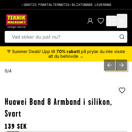
GRATIS FRAKTALTERNATIV
BLIXTSNABB LEVERANS
items in cart,
🌴 Summer Deals! Upp till
70% rabatt
på prylar du inte visste
att du behövde →
PREVIOUS SLID
NEXT S
0
/
4
Huawei Band 8 Armband i silikon,
Svart
139
SEK