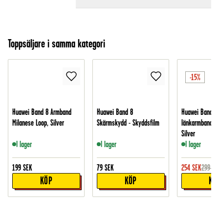
Toppsäljare i samma kategori
-15%
Huawei Band 8 Armband
Huawei Band 8
Huawei Band 8 
Milanese Loop, Silver
Skärmskydd - Skyddsfilm
länkarmband i 
Silver
I lager
I lager
I lager
199
SEK
79
SEK
254
SEK
299
SE
KÖP
KÖP
KÖ