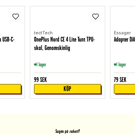
tectTech
Essager
 USB-C-
OnePlus Nord CE 4 Lite Tunt TPU-
Adapter DAC
skal, Genomskinlig
I lager
I lager
99
SEK
79
SEK
KÖP
Sugen på
rabatt
?