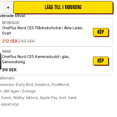
LÄGG TILL I VARUKORG
+
erade tillval:
MOBIQUE
OnePlus Nord CE5 Plånboksfodral i Äkta Läder,
KÖP
Svart
212
SEK
249
SEK
IMAK
OnePlus Nord CE5 Kameraskydd i glas,
KÖP
Genomskinlig
99
SEK
alternativ
leverans (Early Bird, Instabox, PostNord)
n vårt lager i Sverige
Swish, Walley faktura, Apple Pay, kort, bank
 öppet köp