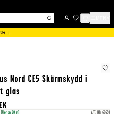
MENY
items in cart, view 
övde →
us Nord CE5 Skärmskydd i
t glas
EK
r
(Fler än 20 st)
ART. NR
:
69658