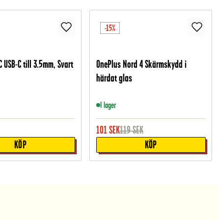
-15%
 USB-C till 3.5mm, Svart
OnePlus Nord 4 Skärmskydd i
härdat glas
I lager
101
SEK
119
SEK
KÖP
KÖP