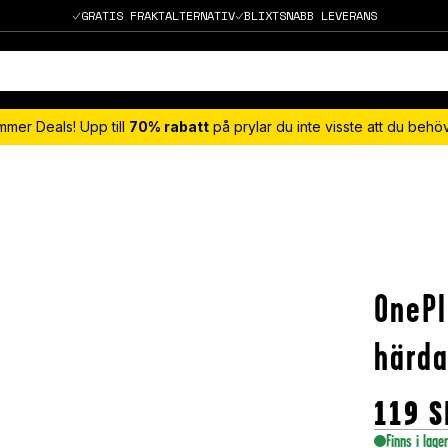
GRATIS FRAKTALTERNATIV
BLIXTSNABB LEVERANS
mmer Deals! Upp till
70% rabatt
på prylar du inte visste att du beh
OnePl
härda
119
S
Finns i lage