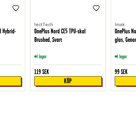
tectTech
Imak
l Hybrid-
OnePlus Nord CE5 TPU-skal
OnePlus No
Brushed, Svart
glas, Geno
I lager
I lager
119
SEK
99
SEK
KÖP