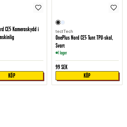
rd CE5 Kameraskydd i
tectTech
mskinlig
OnePlus Nord CE5 Tunt TPU-skal,
Svart
I lager
99
SEK
KÖP
KÖP