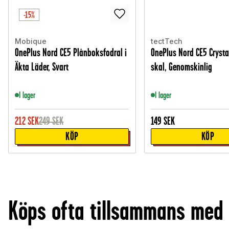
-15%
Mobique
tectTech
OnePlus Nord CE5 Plånboksfodral i
OnePlus Nord CE5 Crysta
Äkta Läder, Svart
skal, Genomskinlig
I lager
I lager
212
SEK
249
SEK
149
SEK
KÖP
KÖP
Köps ofta tillsammans med