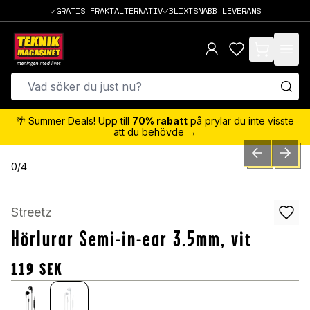
GRATIS FRAKTALTERNATIV
BLIXTSNABB LEVERANS
items in cart,
🌴 Summer Deals! Upp till
70% rabatt
på prylar du inte visste
att du behövde →
PREVIOUS SLID
NEXT S
0
/
4
Streetz
Hörlurar Semi-in-ear 3.5mm, vit
119
SEK