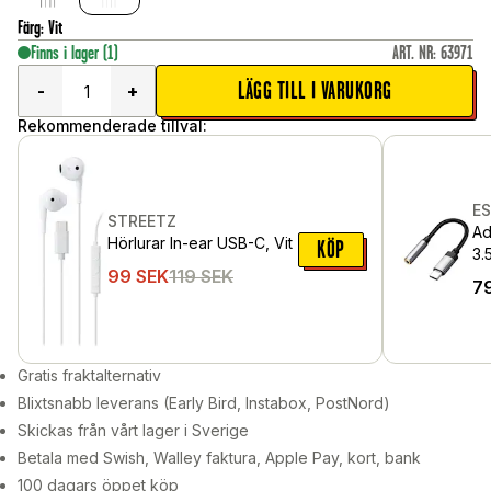
Färg
:
Vit
Finns i lager
(1)
ART. NR
:
63971
LÄGG TILL I VARUKORG
-
+
Rekommenderade tillval:
E
STREETZ
Ad
Hörlurar In-ear USB-C, Vit
KÖP
3.
99
SEK
119
SEK
7
Gratis fraktalternativ
Blixtsnabb leverans (Early Bird, Instabox, PostNord)
Skickas från vårt lager i Sverige
Betala med Swish, Walley faktura, Apple Pay, kort, bank
100 dagars öppet köp