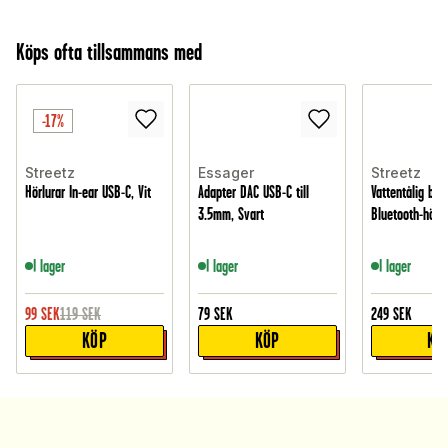
Köps ofta tillsammans med
-17%
Streetz
Essager
Streetz
Hörlurar In-ear USB-C, Vit
Adapter DAC USB-C till
Vattentålig bär
3.5mm, Svart
Bluetooth-högta
I lager
I lager
I lager
99
SEK
119
SEK
79
SEK
249
SEK
KÖP
KÖP
KÖ