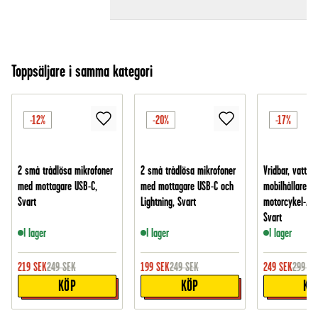
Toppsäljare i samma kategori
-12%
-20%
-17%
2 små trådlösa mikrofoner
2 små trådlösa mikrofoner
Vridbar, vattent
med mottagare USB-C,
med mottagare USB-C och
mobilhållare fö
Svart
Lightning, Svart
motorcykel-/cy
Svart
I lager
I lager
I lager
219
SEK
249
SEK
199
SEK
249
SEK
249
SEK
299
SE
KÖP
KÖP
KÖ