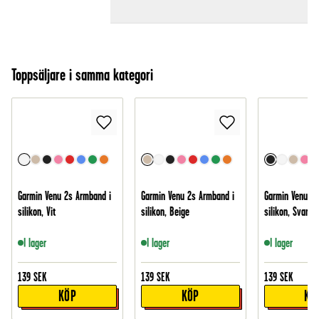
Toppsäljare i samma kategori
Garmin Venu 2s Armband i
Garmin Venu 2s Armband i
Garmin Venu 2s
silikon, Vit
silikon, Beige
silikon, Svart
I lager
I lager
I lager
139
SEK
139
SEK
139
SEK
KÖP
KÖP
KÖ