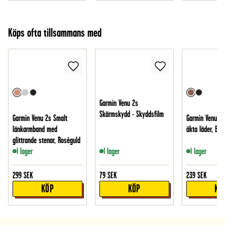
Köps ofta tillsammans med
Garmin Venu 2s
Skärmskydd - Skyddsfilm
Garmin Venu 2s Smalt
Garmin Venu 2s
länkarmband med
äkta läder, Bru
glittrande stenar, Roséguld
I lager
I lager
I lager
299
SEK
79
SEK
239
SEK
KÖP
KÖP
KÖ