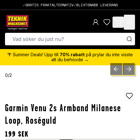
GRATIS FRAKTALTERNATIV
BLIXTSNABB LEVERANS
items in cart,
🌴 Summer Deals! Upp till
70% rabatt
på prylar du inte visste
att du behövde →
PREVIOUS SLID
NEXT S
0
/
2
Garmin Venu 2s Armband Milanese
Loop, Roséguld
199
SEK