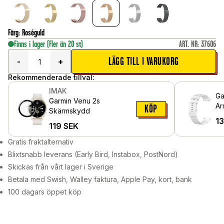
Färg
:
Roséguld
Finns i lager
(Fler än 20 st)
ART. NR
:
37606
LÄGG TILL I VARUKORG
-
+
Rekommenderade tillval:
IMAK
Ga
Garmin Venu 2s
Ar
KÖP
Skärmskydd
1
119
SEK
Gratis fraktalternativ
Blixtsnabb leverans (Early Bird, Instabox, PostNord)
Skickas från vårt lager i Sverige
Betala med Swish, Walley faktura, Apple Pay, kort, bank
100 dagars öppet köp