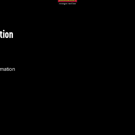
tion
rmation