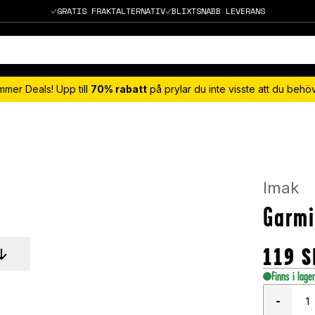
GRATIS FRAKTALTERNATIV
BLIXTSNABB LEVERANS
mmer Deals! Upp till
70% rabatt
på prylar du inte visste att du beh
Imak
Garm
119
S
Finns i lage
-