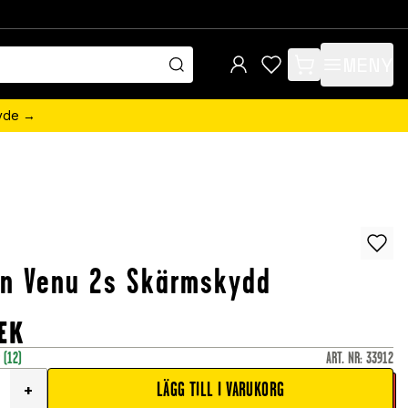
MENY
items in cart, view 
övde →
in Venu 2s Skärmskydd
EK
r
(12)
ART. NR
:
33912
LÄGG TILL I VARUKORG
+