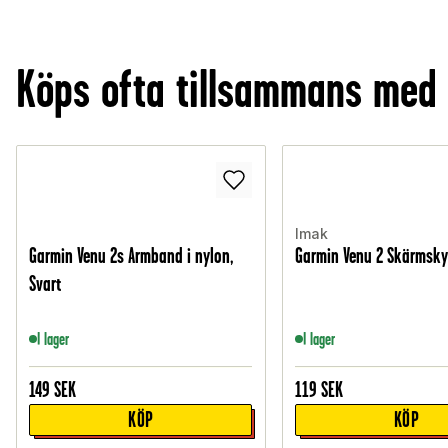
Köps ofta tillsammans med
Imak
Garmin Venu 2s Armband i nylon,
Garmin Venu 2 Skärmsk
Svart
I lager
I lager
149
SEK
119
SEK
KÖP
KÖP