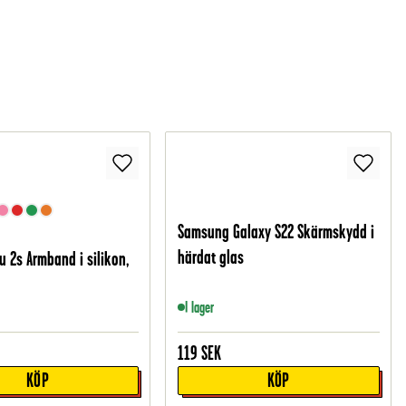
Samsung Galaxy S22 Skärmskydd i
härdat glas
u 2s Armband i silikon,
I lager
119
SEK
KÖP
KÖP