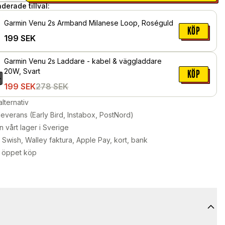
erade tillval:
Garmin Venu 2s Armband Milanese Loop, Roséguld
KÖP
199
SEK
Garmin Venu 2s Laddare - kabel & väggladdare
20W, Svart
KÖP
199
SEK
278
SEK
alternativ
leverans (Early Bird, Instabox, PostNord)
n vårt lager i Sverige
Swish, Walley faktura, Apple Pay, kort, bank
 öppet köp