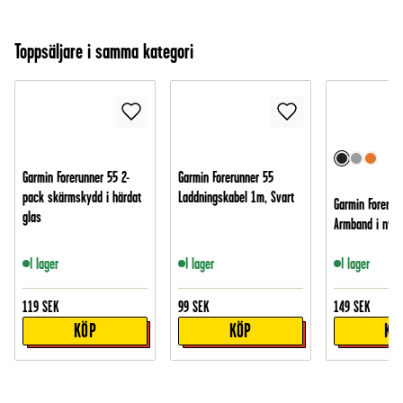
Toppsäljare i samma kategori
Garmin Forerunner 55 2-
Garmin Forerunner 55
pack skärmskydd i härdat
Laddningskabel 1m, Svart
Garmin Forerun
glas
Armband i nylo
I lager
I lager
I lager
119
SEK
99
SEK
149
SEK
KÖP
KÖP
KÖ