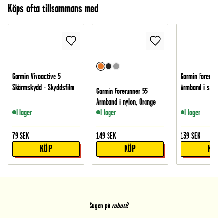
Köps ofta tillsammans med
Garmin Vivoactive 5
Garmin Forerun
Skärmskydd - Skyddsfilm
Armband i silik
Garmin Forerunner 55
Armband i nylon, Orange
I lager
I lager
I lager
79
SEK
149
SEK
139
SEK
KÖP
KÖP
KÖ
Sugen på
rabatt
?