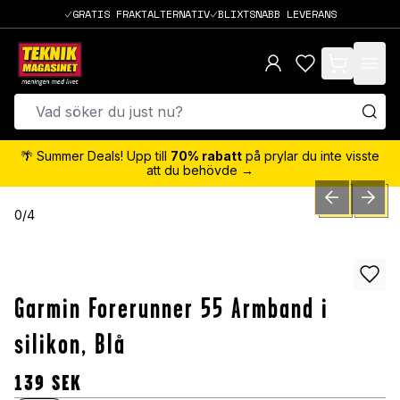
GRATIS FRAKTALTERNATIV
BLIXTSNABB LEVERANS
items in cart,
🌴 Summer Deals! Upp till
70% rabatt
på prylar du inte visste
att du behövde →
PREVIOUS SLID
NEXT S
0
/
4
Garmin Forerunner 55 Armband i
silikon, Blå
139
SEK