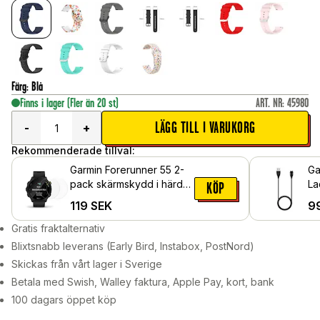
Färg
:
Blå
Finns i lager
(Fler än 20 st)
ART. NR
:
45980
LÄGG TILL I VARUKORG
-
+
Rekommenderade tillval:
Garmin Forerunner 55 2-
Ga
pack skärmskydd i härdat
La
KÖP
glas
Sv
119
SEK
9
Gratis fraktalternativ
Blixtsnabb leverans (Early Bird, Instabox, PostNord)
Skickas från vårt lager i Sverige
Betala med Swish, Walley faktura, Apple Pay, kort, bank
100 dagars öppet köp