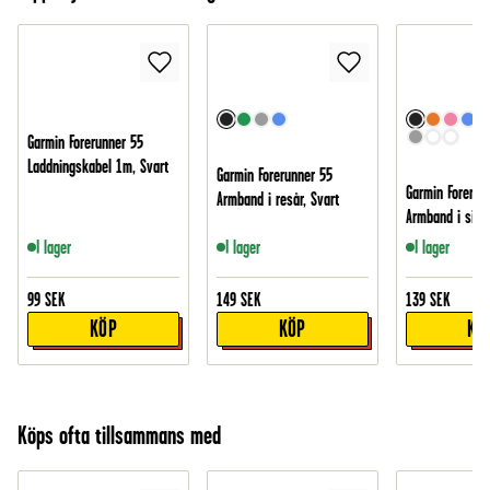
Garmin Forerunner 55
Laddningskabel 1m, Svart
Garmin Forerunner 55
Garmin Forerun
Armband i resår, Svart
Armband i silik
I lager
I lager
I lager
99
SEK
149
SEK
139
SEK
KÖP
KÖP
KÖ
Köps ofta tillsammans med