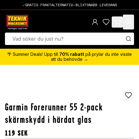
GRATIS FRAKTALTERNATIV
BLIXTSNABB LEVERANS
items in cart,
🌴 Summer Deals! Upp till
70% rabatt
på prylar du inte visste
att du behövde →
Garmin Forerunner 55 2-pack
skärmskydd i härdat glas
119
SEK