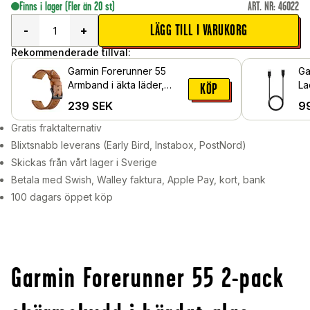
Finns i lager
(Fler än 20 st)
ART. NR
:
46022
LÄGG TILL I VARUKORG
-
+
Rekommenderade tillval:
Garmin Forerunner 55
Ga
Armband i äkta läder,
La
KÖP
Cognac
1m
239
SEK
9
Gratis fraktalternativ
Blixtsnabb leverans (Early Bird, Instabox, PostNord)
Skickas från vårt lager i Sverige
Betala med Swish, Walley faktura, Apple Pay, kort, bank
100 dagars öppet köp
Garmin Forerunner 55 2-pack