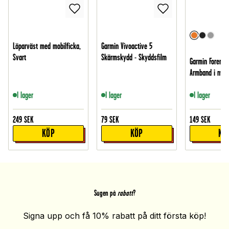
Löparväst med mobilficka,
Garmin Vivoactive 5
Svart
Skärmskydd - Skyddsfilm
Garmin Forerun
Armband i nylo
I lager
I lager
I lager
249
SEK
79
SEK
149
SEK
KÖP
KÖP
KÖ
Sugen på
rabatt
?
Signa upp och få 10% rabatt på ditt första köp!