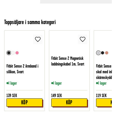
Toppsäljare i samma kategori
Fitbit Sense 2 Magnetisk
laddningskabel 1m, Svart
Fitbit Sense 2 Armband i
Fitbit Sense 2
silikon, Svart
skal med inbyg
skärmskydd, Si
I lager
I lager
I lager
139
SEK
149
SEK
119
SEK
KÖP
KÖP
KÖ