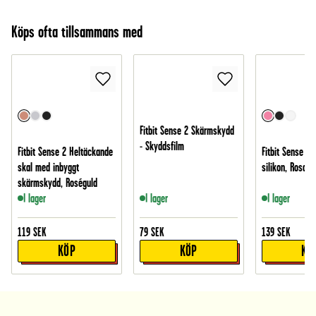
Köps ofta tillsammans med
Fitbit Sense 2 Skärmskydd
- Skyddsfilm
Fitbit Sense 2 Heltäckande
Fitbit Sense 2 
skal med inbyggt
silikon, Rosa
skärmskydd, Roséguld
I lager
I lager
I lager
119
SEK
79
SEK
139
SEK
KÖP
KÖP
KÖ