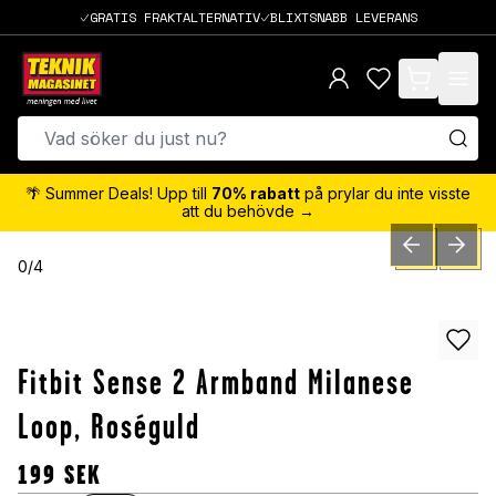
GRATIS FRAKTALTERNATIV
BLIXTSNABB LEVERANS
items in cart,
🌴 Summer Deals! Upp till
70% rabatt
på prylar du inte visste
att du behövde →
PREVIOUS SLID
NEXT S
0
/
4
Fitbit Sense 2 Armband Milanese
Loop, Roséguld
199
SEK