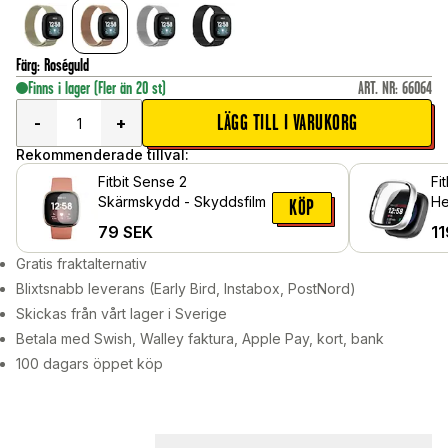
Färg
:
Roséguld
Finns i lager
(Fler än 20 st)
ART. NR
:
66064
LÄGG TILL I VARUKORG
-
+
Rekommenderade tillval:
Fitbit Sense 2
Fi
Skärmskydd - Skyddsfilm
He
KÖP
in
79
SEK
11
Si
Gratis fraktalternativ
Blixtsnabb leverans (Early Bird, Instabox, PostNord)
Skickas från vårt lager i Sverige
Betala med Swish, Walley faktura, Apple Pay, kort, bank
100 dagars öppet köp