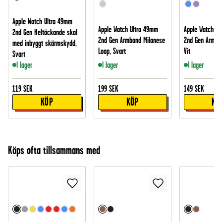
Apple Watch Ultra 49mm
Apple Watch Ultra 49mm
Apple Watch Ul
2nd Gen Heltäckande skal
2nd Gen Armband Milanese
2nd Gen Armban
med inbyggt skärmskydd,
Loop, Svart
Vit
Svart
I lager
I lager
I lager
119
SEK
199
SEK
149
SEK
KÖP
KÖP
KÖ
Köps ofta tillsammans med