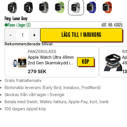
Färg
:
Lunar Gray
Finns i lager
(1)
ART. NR
:
43026
LÄGG TILL I VARUKORG
-
+
Rekommenderade tillval:
PANZERGLASS
R
Apple Watch Ultra 49mm
Ap
KÖP
2nd Gen Skärmskydd i
49
reptåligt härdat glas -
Sp
279
SEK
1
Ultra Wide Fit
Gratis fraktalternativ
Blixtsnabb leverans (Early Bird, Instabox, PostNord)
Skickas från vårt lager i Sverige
Betala med Swish, Walley faktura, Apple Pay, kort, bank
100 dagars öppet köp