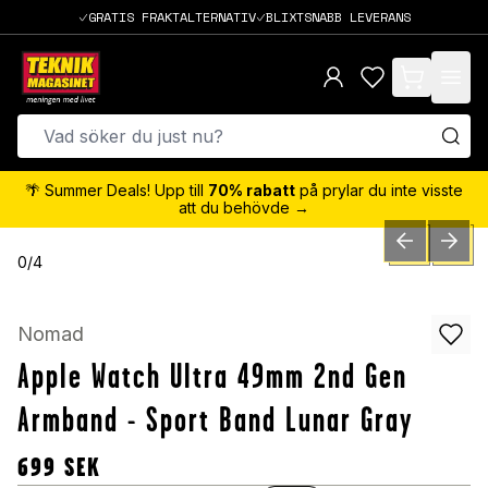
GRATIS FRAKTALTERNATIV
BLIXTSNABB LEVERANS
items in cart,
🌴 Summer Deals! Upp till
70% rabatt
på prylar du inte visste
att du behövde →
PREVIOUS SLID
NEXT S
0
/
4
Nomad
Apple Watch Ultra 49mm 2nd Gen
Armband - Sport Band Lunar Gray
699
SEK