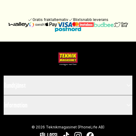
Gratis fraktalternativ
Blixtsnabb leverans
Kundtjänst
Information
©
2026
Teknikmagasinet (PhoneLife AB)
FÖLJ OSS!