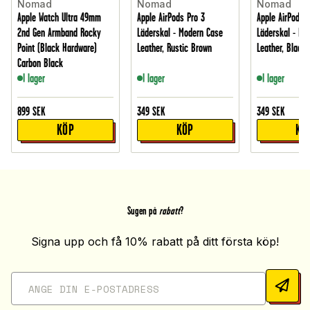
Nomad
Nomad
Nomad
Apple Watch Ultra 49mm
Apple AirPods Pro 3
Apple AirPods P
2nd Gen Armband Rocky
Läderskal - Modern Case
Läderskal - Mo
Point (Black Hardware)
Leather, Rustic Brown
Leather, Black
Carbon Black
I lager
I lager
I lager
899
SEK
349
SEK
349
SEK
KÖP
KÖP
KÖ
Sugen på
rabatt
?
Signa upp och få 10% rabatt på ditt första köp!