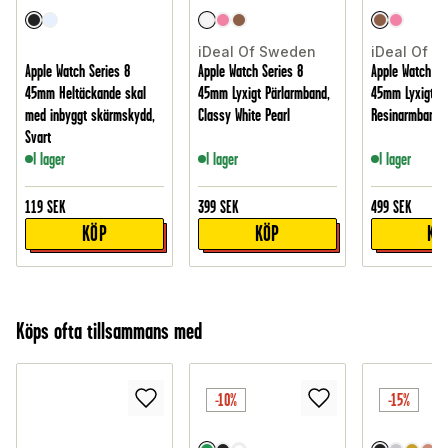
iDeal Of Sweden
iDeal Of 
Apple Watch Series 8
Apple Watch Series 8
Apple Watch Se
45mm Heltäckande skal
45mm Lyxigt Pärlarmband,
45mm Lyxigt
med inbyggt skärmskydd,
Classy White Pearl
Resinarmband, 
Svart
I lager
I lager
I lager
119
SEK
399
SEK
499
SEK
KÖP
KÖP
KÖ
Köps ofta tillsammans med
-10%
-15%