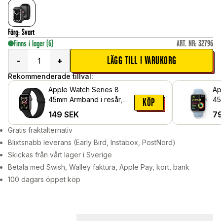
Färg
:
Svart
Finns i lager
(6)
ART. NR
:
32796
LÄGG TILL I VARUKORG
-
+
Rekommenderade tillval:
Apple Watch Series 8
Ap
45mm Armband i resår,
45
KÖP
Svart
Sk
149
SEK
7
Gratis fraktalternativ
Blixtsnabb leverans (Early Bird, Instabox, PostNord)
Skickas från vårt lager i Sverige
Betala med Swish, Walley faktura, Apple Pay, kort, bank
100 dagars öppet köp