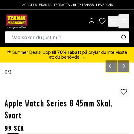
GRATIS FRAKTALTERNATIV
BLIXTSNABB LEVERANS
items in cart,
🌴 Summer Deals! Upp till
70% rabatt
på prylar du inte visste
att du behövde →
PREVIOUS SLID
NEXT S
0
/
3
Apple Watch Series 8 45mm Skal,
Svart
99
SEK