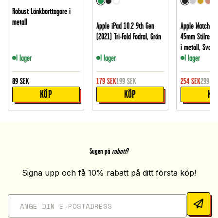
Robust Länkborttagare i
metall
Apple iPad 10.2 9th Gen
Apple Watch Se
(2021) Tri-Fold Fodral, Grön
45mm Stilrent 
i metall, Svart
I lager
I lager
I lager
89
SEK
179
SEK
199
SEK
254
SEK
299
SE
KÖP
KÖP
KÖ
Sugen på
rabatt
?
Signa upp och få 10% rabatt på ditt första köp!