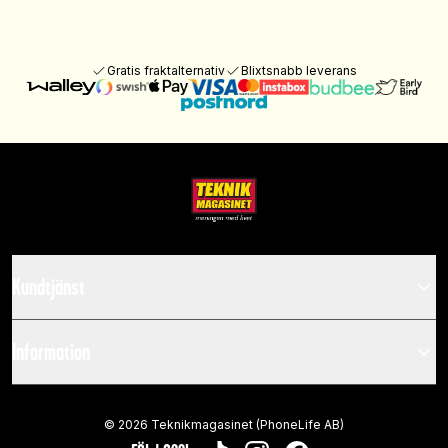
Gratis fraktalternativ
Blixtsnabb leverans
Kundtjänst
Information
©
2026
Teknikmagasinet (PhoneLife AB)