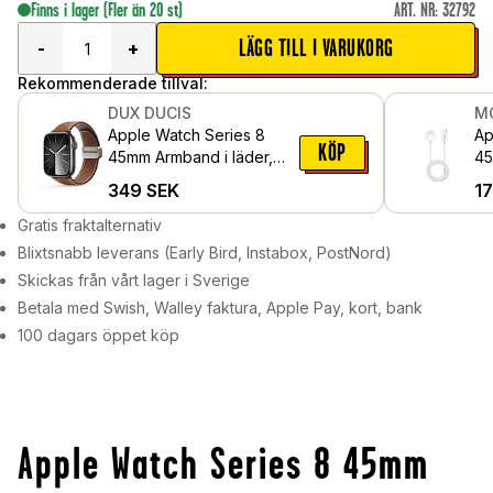
Finns i lager
(Fler än 20 st)
ART. NR
:
32792
LÄGG TILL I VARUKORG
-
+
Rekommenderade tillval:
DUX DUCIS
M
Apple Watch Series 8
Ap
KÖP
45mm Armband i läder,
45
Brun
Ma
349
SEK
1
Vit
Gratis fraktalternativ
Blixtsnabb leverans (Early Bird, Instabox, PostNord)
Skickas från vårt lager i Sverige
Betala med Swish, Walley faktura, Apple Pay, kort, bank
100 dagars öppet köp
Apple Watch Series 8 45mm