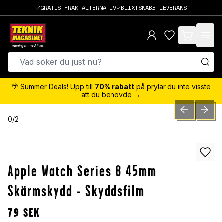
GRATIS FRAKTALTERNATIV
BLIXTSNABB LEVERANS
items in cart,
🌴 Summer Deals! Upp till
70% rabatt
på prylar du inte visste
att du behövde →
PREVIOUS SLID
NEXT S
0
/
2
Apple Watch Series 8 45mm
Skärmskydd - Skyddsfilm
79
SEK