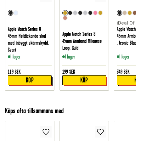
iDeal Of 
Apple Watch Series 8
Apple Watch Se
Apple Watch Series 8
45mm Heltäckande skal
45mm Armband 
45mm Armband Milanese
med inbyggt skärmskydd,
, Iconic Black
Loop, Guld
Svart
I lager
I lager
I lager
119
SEK
199
SEK
349
SEK
KÖP
KÖP
KÖ
Köps ofta tillsammans med