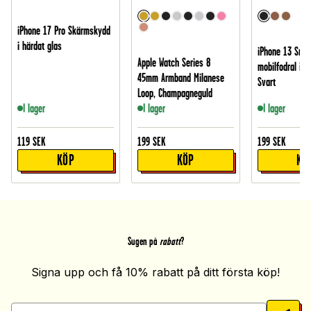
iPhone 17 Pro Skärmskydd
i härdat glas
iPhone 13 Smid
Apple Watch Series 8
mobilfodral i äk
45mm Armband Milanese
Svart
Loop, Champagneguld
I lager
I lager
I lager
119
SEK
199
SEK
199
SEK
KÖP
KÖP
KÖ
Sugen på
rabatt
?
Signa upp och få 10% rabatt på ditt första köp!