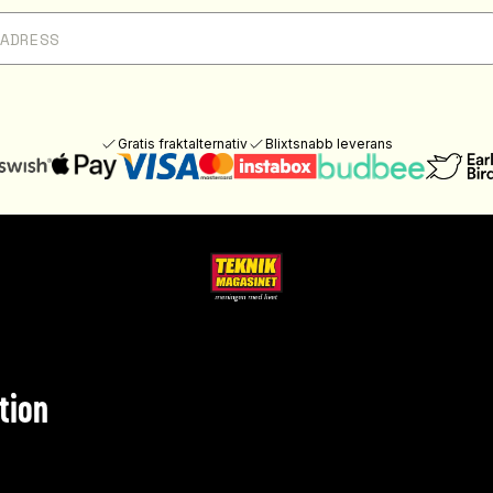
Gratis fraktalternativ
Blixtsnabb leverans
tion