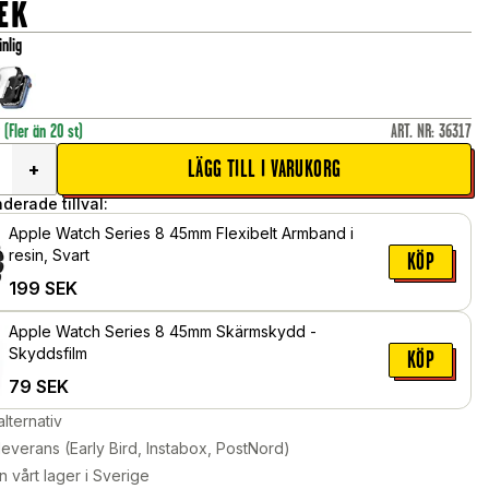
EK
nlig
r
(Fler än 20 st)
ART. NR
:
36317
LÄGG TILL I VARUKORG
+
erade tillval:
Apple Watch Series 8 45mm Flexibelt Armband i
resin, Svart
KÖP
199
SEK
Apple Watch Series 8 45mm Skärmskydd -
Skyddsfilm
KÖP
79
SEK
alternativ
leverans (Early Bird, Instabox, PostNord)
n vårt lager i Sverige