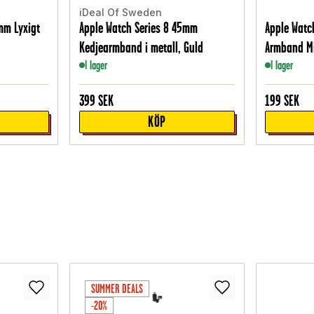
iDeal Of Sweden
mm Lyxigt
Apple Watch Series 8 45mm
Apple Watc
Kedjearmband i metall, Guld
Armband Mi
I lager
I lager
399
SEK
199
SEK
KÖP
SUMMER DEALS
-20%