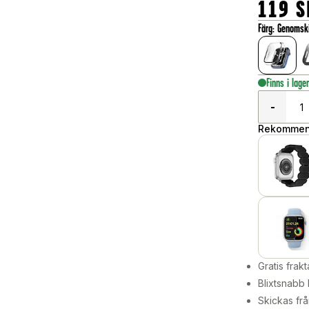
119
S
Färg
:
Genomski
Finns i lage
-
Rekommend
Gratis frakt
Blixtsnabb 
Skickas frå