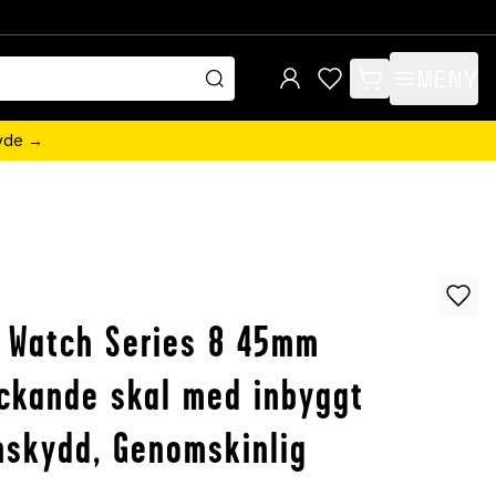
MENY
items in cart, view 
övde →
 Watch Series 8 45mm
ckande skal med inbyggt
skydd, Genomskinlig