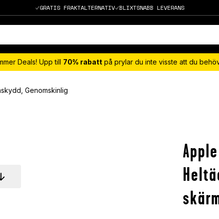
GRATIS FRAKTALTERNATIV
BLIXTSNABB LEVERANS
mmer Deals! Upp till
70% rabatt
på prylar du inte visste att du beh
mskydd, Genomskinlig
Apple
Heltä
skärm