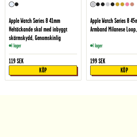
Apple Watch Series 8 41mm
Apple Watch Series 8 4
Heltäckande skal med inbyggt
Armband Milanese Loop, 
skärmskydd, Genomskinlig
I lager
I lager
119
SEK
199
SEK
KÖP
KÖP