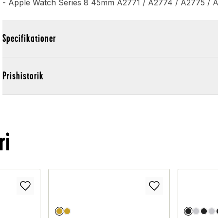
- Apple Watch Series 8 45mm A2771 / A2774 / A2775 / 
Specifikationer
Prishistorik
ri