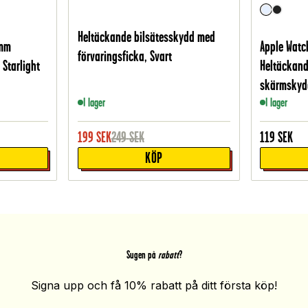
Heltäckande bilsätesskydd med
5mm
Apple Watc
förvaringsficka, Svart
Starlight
Heltäckand
skärmskyd
I lager
I lager
199
SEK
249
SEK
119
SEK
KÖP
Sugen på
rabatt
?
Signa upp och få 10% rabatt på ditt första köp!