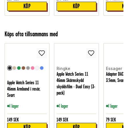
KÖP
KÖP
KÖ
Köps ofta tillsammans med
Ringke
Essager
Apple Watch Series 11
Adapter DAC USB
46mm Skärmskydd
3.5mm, Svart
Apple Watch Series 11
skyddsfilm - Dual Easy (3-
46mm Armband i resår,
pack)
Svart
I lager
I lager
I lager
149
SEK
149
SEK
79
SEK
KÖP
KÖP
KÖ