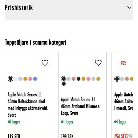
Prishistorik
Toppsäljare i samma kategori
-15%
Apple Watch Series 11
Apple Watch Se
Apple Watch Series 11
46mm Heltäckande skal
46mm Stilrent 
46mm Armband Milanese
med inbyggt skärmskydd,
i metall, Svart
Loop, Svart
Svart
I lager
I lager
I lager
119
SEK
199
SEK
254
SEK
299
SE