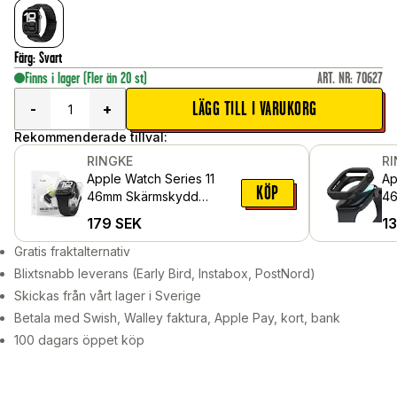
Färg
:
Svart
Finns i lager
(Fler än 20 st)
ART. NR
:
70627
LÄGG TILL I VARUKORG
-
+
Rekommenderade tillval:
RINGKE
R
Apple Watch Series 11
Ap
KÖP
46mm Skärmskydd
46
skyddsfilm - Dual Easy
Bl
179
SEK
1
Pro (2-pack)
Gratis fraktalternativ
Blixtsnabb leverans (Early Bird, Instabox, PostNord)
Skickas från vårt lager i Sverige
Betala med Swish, Walley faktura, Apple Pay, kort, bank
100 dagars öppet köp