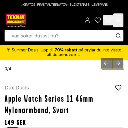
GRATIS FRAKTALTERNATIV
BLIXTSNABB LEVERANS
items in cart,
🌴 Summer Deals! Upp till
70% rabatt
på prylar du inte visste
att du behövde →
PREVIOUS SLID
NEXT S
0
/
4
Dux Ducis
Apple Watch Series 11 46mm
Nylonarmband, Svart
149
SEK