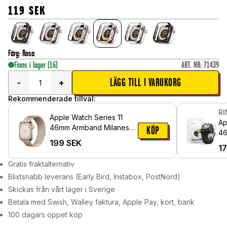
119
SEK
Färg
:
Rosa
Finns i lager
(16)
ART. NR
:
71439
LÄGG TILL I VARUKORG
-
+
Rekommenderade tillval:
R
Apple Watch Series 11
Ap
46mm Armband Milanese
KÖP
46
Loop, Roséguld
199
SEK
sk
1
Pr
Gratis fraktalternativ
Blixtsnabb leverans (Early Bird, Instabox, PostNord)
Skickas från vårt lager i Sverige
Betala med Swish, Walley faktura, Apple Pay, kort, bank
100 dagars öppet köp