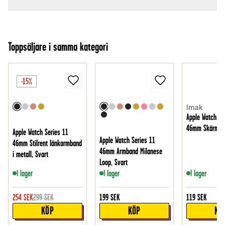
Toppsäljare i samma kategori
-15%
Imak
Apple Watch Se
46mm Skärmsk
Apple Watch Series 11
Apple Watch Series 11
46mm Stilrent länkarmband
46mm Armband Milanese
i metall, Svart
Loop, Svart
I lager
I lager
I lager
254
SEK
299
SEK
199
SEK
119
SEK
KÖP
KÖP
KÖ