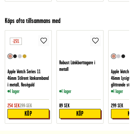
Köps ofta tillsammans med
-15%
Robust Länkborttagare i
metall
Apple Watch Series 11
Apple Watch Se
46mm Stilrent länkarmband
46mm Lyxigt a
i metall, Roséguld
glittrande sten
I lager
I lager
I lager
254
SEK
299
SEK
89
SEK
299
SEK
KÖP
KÖP
KÖ