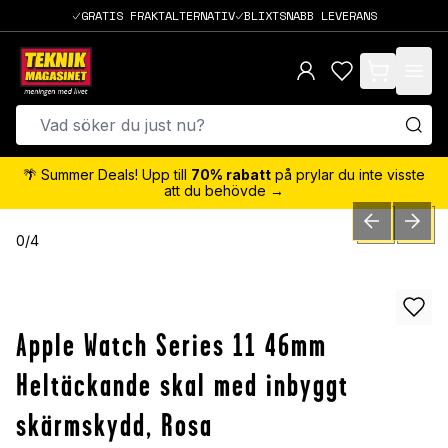
GRATIS FRAKTALTERNATIV
BLIXTSNABB LEVERANS
items in cart,
🌴 Summer Deals! Upp till
70% rabatt
på prylar du inte visste
att du behövde →
PREVIOUS SLID
NEXT S
0
/
4
Apple Watch Series 11 46mm
Heltäckande skal med inbyggt
skärmskydd, Rosa