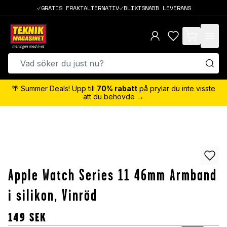
GRATIS FRAKTALTERNATIV
BLIXTSNABB LEVERANS
items in cart,
🌴 Summer Deals! Upp till
70% rabatt
på prylar du inte visste
att du behövde →
Apple Watch Series 11 46mm Armband
i silikon, Vinröd
149
SEK