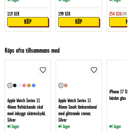
119
SEK
199
SEK
254
SEK
299
SE
KÖP
KÖP
KÖ
Köps ofta tillsammans med
iPhone 17 Skär
härdat glas
Apple Watch Series 11
Apple Watch Series 11
46mm Heltäckande skal
46mm Smalt länkarmband
med inbyggt skärmskydd,
med glittrande stenar,
Silver
Silver
I lager
I lager
I lager