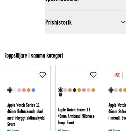
Prishistorik
Toppsäljare i samma kategori
-15%
Apple Watch Series 11
Apple Watch Se
Apple Watch Series 11
46mm Heltäckande skal
46mm Stilrent 
46mm Armband Milanese
med inbyggt skärmskydd,
i metall, Svart
Loop, Svart
Svart
I lager
I lager
I lager