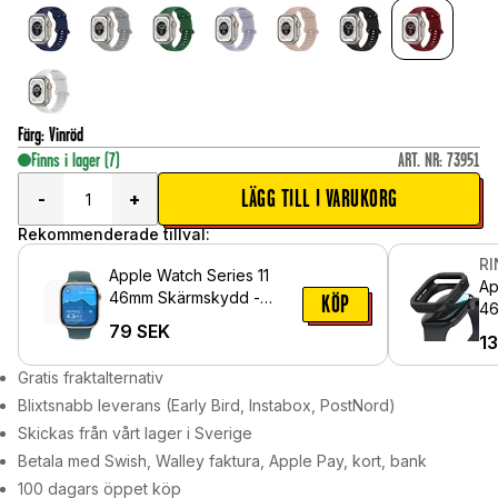
Färg
:
Vinröd
Finns i lager
(7)
ART. NR
:
73951
LÄGG TILL I VARUKORG
-
+
Rekommenderade tillval:
R
Apple Watch Series 11
Ap
46mm Skärmskydd -
KÖP
46
Skyddsfilm
79
SEK
Bl
1
Gratis fraktalternativ
Blixtsnabb leverans (Early Bird, Instabox, PostNord)
Skickas från vårt lager i Sverige
Betala med Swish, Walley faktura, Apple Pay, kort, bank
100 dagars öppet köp