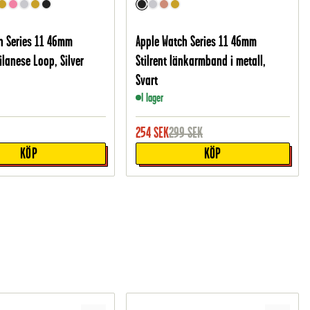
h Series 11 46mm
Apple Watch Series 11 46mm
lanese Loop, Silver
Stilrent länkarmband i metall,
Svart
I lager
254
SEK
299
SEK
KÖP
KÖP