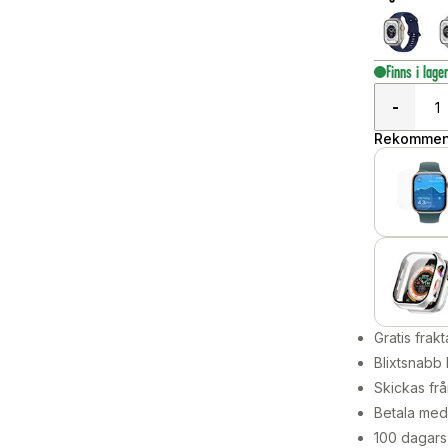
Finns i lage
-
Rekommend
Gratis frakt
Blixtsnabb 
Skickas frå
Betala med 
100 dagars