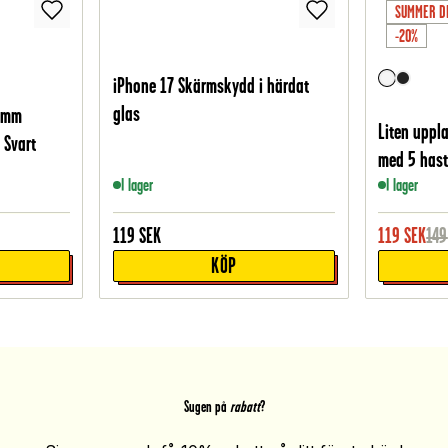
SUMMER D
-20%
iPhone 17 Skärmskydd i härdat
glas
46mm
Liten uppl
 Svart
med 5 hasti
I lager
I lager
119
SEK
119
SEK
149
KÖP
Sugen på
rabatt
?