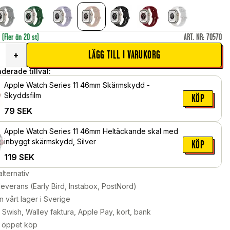
r
(Fler än 20 st)
ART. NR
:
70570
LÄGG TILL I VARUKORG
+
erade tillval:
Apple Watch Series 11 46mm Skärmskydd -
Skyddsfilm
KÖP
79
SEK
Apple Watch Series 11 46mm Heltäckande skal med
inbyggt skärmskydd, Silver
KÖP
119
SEK
alternativ
leverans (Early Bird, Instabox, PostNord)
n vårt lager i Sverige
Swish, Walley faktura, Apple Pay, kort, bank
 öppet köp