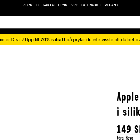
GRATIS FRAKTALTERNATIV
BLIXTSNABB LEVERANS
mmer Deals! Upp till
70% rabatt
på prylar du inte visste att du beh
Apple
i sil
149
S
Färg
:
Rosa