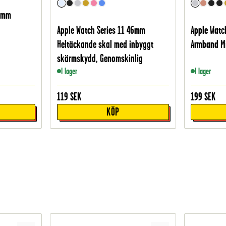
46mm
Apple Watch Series 11 46mm
Apple Watc
Heltäckande skal med inbyggt
Armband Mi
skärmskydd, Genomskinlig
I lager
I lager
119
SEK
199
SEK
KÖP