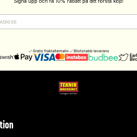
Signa upp och få 10% rabatt på ditt första köp!
Gratis fraktalternativ
Blixtsnabb leverans
tion