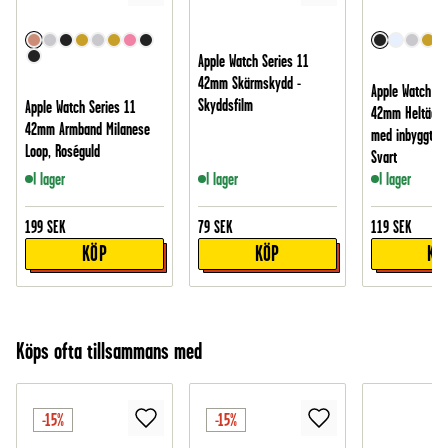
Apple Watch Series 11
42mm Skärmskydd -
Apple Watch Se
Skyddsfilm
Apple Watch Series 11
42mm Heltäcka
42mm Armband Milanese
med inbyggt s
Loop, Roséguld
Svart
I lager
I lager
I lager
199
SEK
79
SEK
119
SEK
KÖP
KÖP
KÖ
Köps ofta tillsammans med
-15%
-15%