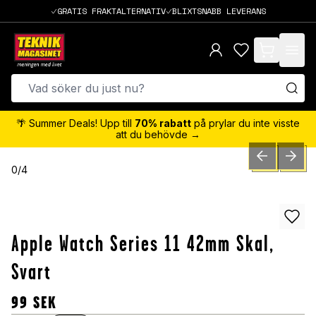
GRATIS FRAKTALTERNATIV
BLIXTSNABB LEVERANS
items in cart,
🌴 Summer Deals! Upp till
70% rabatt
på prylar du inte visste
att du behövde →
PREVIOUS SLID
NEXT S
0
/
4
Apple Watch Series 11 42mm Skal,
Svart
99
SEK