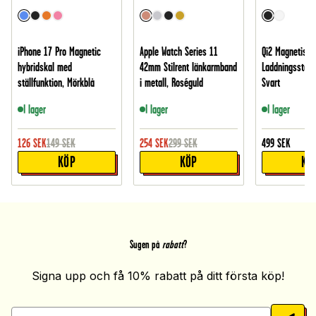
iPhone 17 Pro Magnetic
Apple Watch Series 11
Qi2 Magnetisk 
hybridskal med
42mm Stilrent länkarmband
Laddningsstatio
ställfunktion, Mörkblå
i metall, Roséguld
Svart
I lager
I lager
I lager
126
SEK
149
SEK
254
SEK
299
SEK
499
SEK
KÖP
KÖP
KÖ
Sugen på
rabatt
?
Signa upp och få 10% rabatt på ditt första köp!