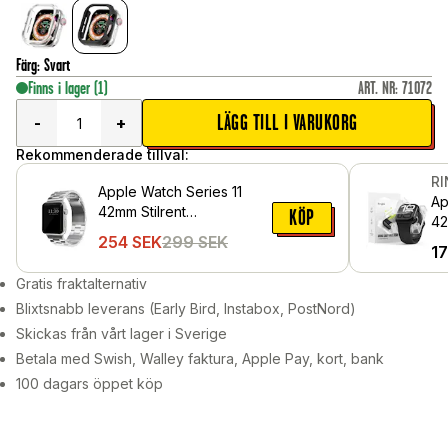
Färg
:
Svart
Finns i lager
(1)
ART. NR
:
71072
LÄGG TILL I VARUKORG
-
+
Rekommenderade tillval:
R
Apple Watch Series 11
Ap
42mm Stilrent
KÖP
42
länkarmband i metall,
254
SEK
299
SEK
sk
1
Silver
Pr
Gratis fraktalternativ
Blixtsnabb leverans (Early Bird, Instabox, PostNord)
Skickas från vårt lager i Sverige
Betala med Swish, Walley faktura, Apple Pay, kort, bank
100 dagars öppet köp