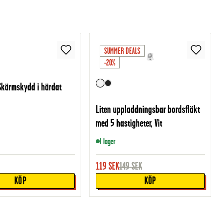
SUMMER DEALS
-20%
Skärmskydd i härdat
Liten uppladdningsbar bordsfläkt
med 5 hastigheter, Vit
I lager
119
SEK
149
SEK
KÖP
KÖP