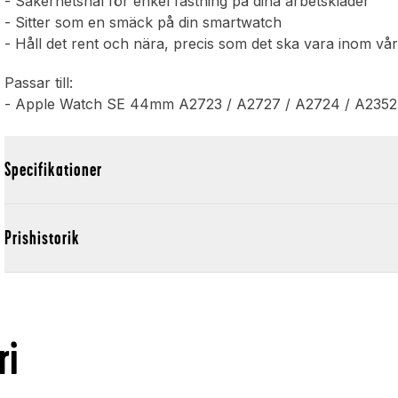
- Säkerhetsnål för enkel fästning på dina arbetskläder
- Sitter som en smäck på din smartwatch
- Håll det rent och nära, precis som det ska vara inom vå
Passar till:
- Apple Watch SE 44mm A2723 / A2727 / A2724 / A2352
Specifikationer
Prishistorik
ri