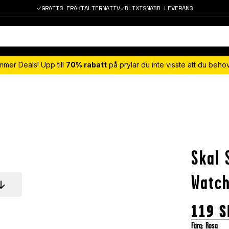
GRATIS FRAKTALTERNATIV
BLIXTSNABB LEVERANS
mmer Deals! Upp till
70% rabatt
på prylar du inte visste att du beh
Skal 
Watc
119
S
Färg
:
Rosa