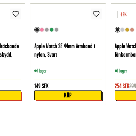
-15%
ltäckande
Apple Watch SE 44mm Armband i
Apple Watc
skydd,
nylon, Svart
länkarmban
I lager
I lager
149
SEK
254
SEK
29
KÖP