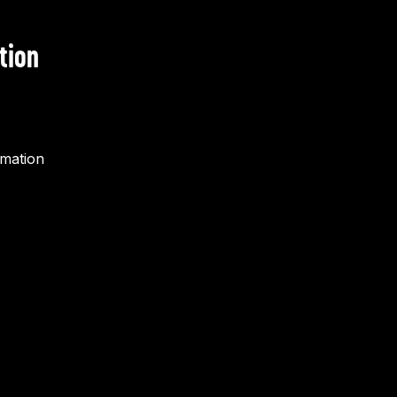
tion
rmation