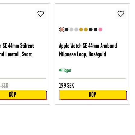
h SE 44mm Stilrent
Apple Watch SE 44mm Armband
d i metall, Svart
Milanese Loop, Roséguld
I lager
9
SEK
199
SEK
KÖP
KÖP