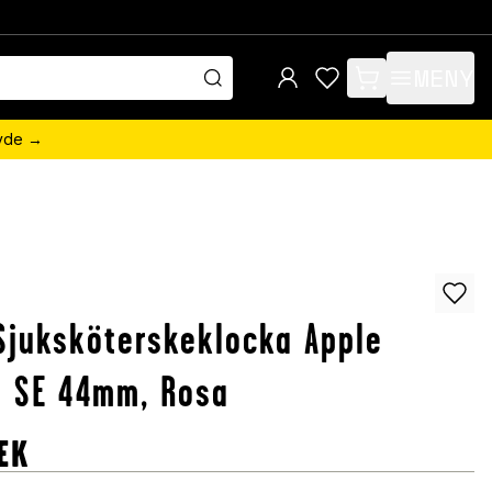
MENY
items in cart, view 
övde →
Sjuksköterskeklocka Apple
h SE 44mm, Rosa
EK