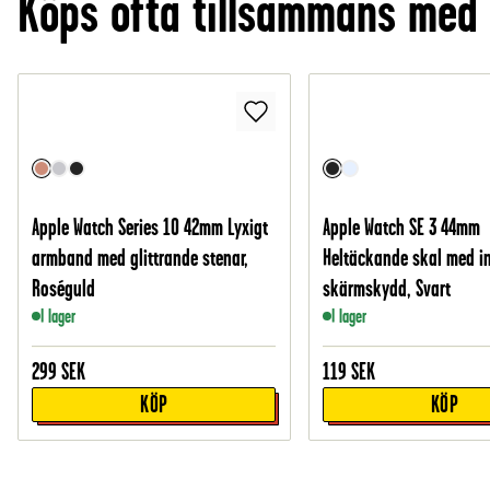
Köps ofta tillsammans med
Apple Watch Series 10 42mm Lyxigt
Apple Watch SE 3 44mm
armband med glittrande stenar,
Heltäckande skal med i
Roséguld
skärmskydd, Svart
I lager
I lager
299
SEK
119
SEK
KÖP
KÖP