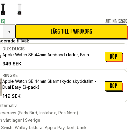
r
(5)
ART. NR
:
52695
LÄGG TILL I VARUKORG
+
erade tillval:
DUX DUCIS
Apple Watch SE 44mm Armband i läder, Brun
KÖP
349
SEK
RINGKE
Apple Watch SE 44mm Skärmskydd skyddsfilm -
KÖP
Dual Easy (3-pack)
149
SEK
alternativ
leverans (Early Bird, Instabox, PostNord)
n vårt lager i Sverige
Swish, Walley faktura, Apple Pay, kort, bank