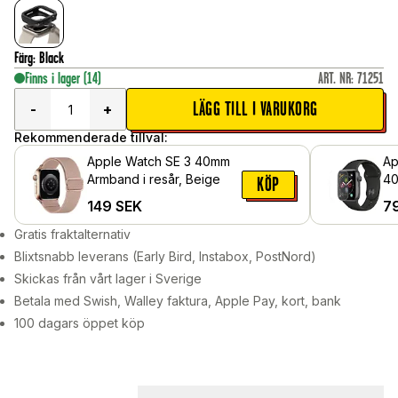
Färg
:
Black
Finns i lager
(14)
ART. NR
:
71251
LÄGG TILL I VARUKORG
-
+
Rekommenderade tillval:
Apple Watch SE 3 40mm
Ap
Armband i resår, Beige
40
KÖP
Sk
149
SEK
7
Gratis fraktalternativ
Blixtsnabb leverans (Early Bird, Instabox, PostNord)
Skickas från vårt lager i Sverige
Betala med Swish, Walley faktura, Apple Pay, kort, bank
100 dagars öppet köp