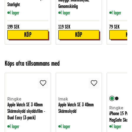
Starlight
Genomskinlig
I lager
I lager
I lager
199
SEK
119
SEK
79
SEK
KÖP
KÖP
KÖ
Köps ofta tillsammans med
Ringke
Imak
Apple Watch SE 3 40mm
Apple Watch SE 3 40mm
Ringke
Skärmskydd skyddsfilm -
Skärmskydd
iPhone 15 Pro 
Dual Easy (3-pack)
MagSafe Skal, 
I lager
I lager
I lager