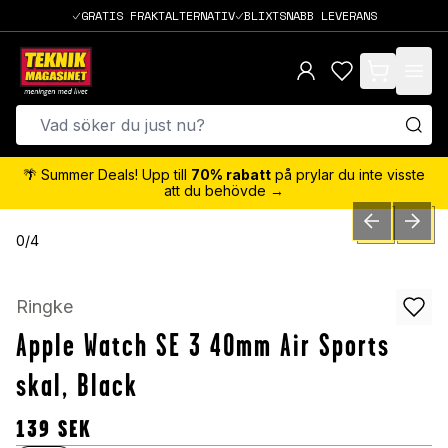
GRATIS FRAKTALTERNATIV
BLIXTSNABB LEVERANS
items in cart,
🌴 Summer Deals! Upp till
70% rabatt
på prylar du inte visste
att du behövde →
PREVIOUS SLID
NEXT S
0
/
4
Ringke
Apple Watch SE 3 40mm Air Sports
skal, Black
139
SEK