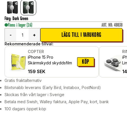
Färg
:
Dark Green
Finns i lager
(16)
ART. NR
:
48838
LÄGG TILL I VARUKORG
-
+
Rekommenderade tillval:
COPTER
R
iPhone 15 Pro
iP
KÖP
Skärmskydd skyddsfilm
Li
al
159
SEK
1
Gratis fraktalternativ
Blixtsnabb leverans (Early Bird, Instabox, PostNord)
Skickas från vårt lager i Sverige
Betala med Swish, Walley faktura, Apple Pay, kort, bank
100 dagars öppet köp