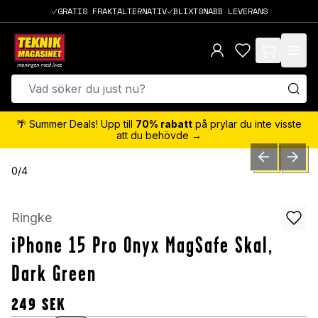
GRATIS FRAKTALTERNATIV
BLIXTSNABB LEVERANS
items in cart,
🌴 Summer Deals! Upp till
70% rabatt
på prylar du inte visste
att du behövde →
PREVIOUS SLID
NEXT S
0
/
4
Ringke
iPhone 15 Pro Onyx MagSafe Skal,
Dark Green
249
SEK