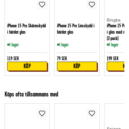
Ringke
iPhone 15 Pro Skärmskydd
iPhone 15 Pro Linsskydd i
iPhone 15 Pro
i härdat glas
härdat glas
i glas med mon
(2-pack)
I lager
I lager
I lager
119
SEK
79
SEK
199
SEK
KÖP
KÖP
KÖ
Köps ofta tillsammans med
Spigen