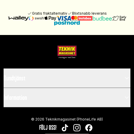
Gratis fraktalternativ
Blixtsnabb leverans
Kundtjänst
Information
©
2026
Teknikmagasinet (PhoneLife AB)
FÖLJ OSS!
TIKTOK
INSTAGRAM
FACEBOOK