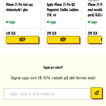
iPhone 15 Pro Anti-spy
Apple iPhone 15 Pro Qi2
iPhone 15 Pro
skärmskydd i glas
Magnetisk Trådlös Laddare
med installatio
15W, vit
pack) GLAS.tR E
I lager
I lager
I lager
149
SEK
299
SEK
299
SEK
KÖP
KÖP
KÖ
Sugen på
rabatt
?
Signa upp och få 10% rabatt på ditt första köp!