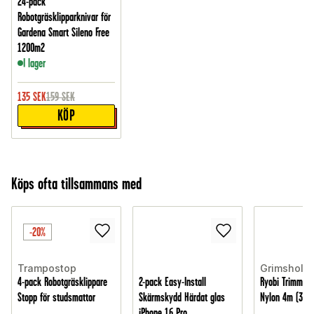
24-pack
Robotgräsklipparknivar för
Gardena Smart Sileno Free
1200m2
I lager
135
SEK
159
SEK
KÖP
Köps ofta tillsammans med
-20%
Trampostop
Grimsholm
4-pack Robotgräsklippare
2-pack Easy-Install
Ryobi Trimmert
Stopp för studsmattor
Skärmskydd Härdat glas
Nylon 4m (3-pa
iPhone 16 Pro