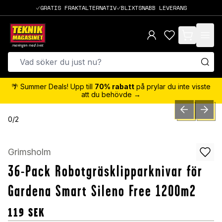
GRATIS FRAKTALTERNATIV
BLIXTSNABB LEVERANS
items in cart,
🌴 Summer Deals! Upp till
70% rabatt
på prylar du inte visste
att du behövde →
PREVIOUS SLID
NEXT S
0
/
2
Grimsholm
36-Pack Robotgräsklipparknivar för
Gardena Smart Sileno Free 1200m2
119
SEK