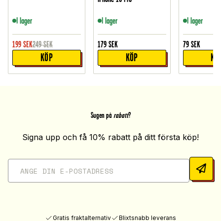
I lager
I lager
I lager
199
SEK
249
SEK
179
SEK
79
SEK
KÖP
KÖP
KÖ
Sugen på
rabatt
?
Signa upp och få 10% rabatt på ditt första köp!
Gratis fraktalternativ
Blixtsnabb leverans