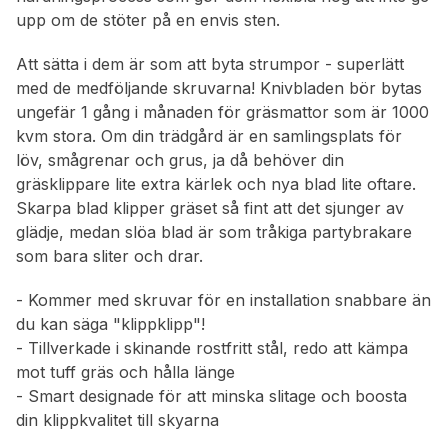
upp om de stöter på en envis sten.
Att sätta i dem är som att byta strumpor - superlätt
med de medföljande skruvarna! Knivbladen bör bytas
ungefär 1 gång i månaden för gräsmattor som är 1000
kvm stora. Om din trädgård är en samlingsplats för
löv, smågrenar och grus, ja då behöver din
gräsklippare lite extra kärlek och nya blad lite oftare.
Skarpa blad klipper gräset så fint att det sjunger av
glädje, medan slöa blad är som tråkiga partybrakare
som bara sliter och drar.
- Kommer med skruvar för en installation snabbare än
du kan säga "klippklipp"!
- Tillverkade i skinande rostfritt stål, redo att kämpa
mot tuff gräs och hålla länge
- Smart designade för att minska slitage och boosta
din klippkvalitet till skyarna