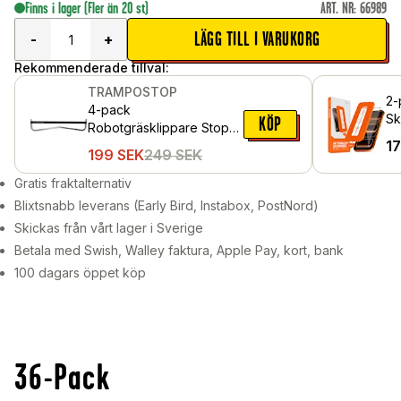
Finns i lager
(Fler än 20 st)
ART. NR
:
66989
LÄGG TILL I VARUKORG
-
+
Rekommenderade tillval:
TRAMPOSTOP
2-
4-pack
Sk
KÖP
Robotgräsklippare Stopp
gl
1
för studsmattor
199
SEK
249
SEK
Gratis fraktalternativ
Blixtsnabb leverans (Early Bird, Instabox, PostNord)
Skickas från vårt lager i Sverige
Betala med Swish, Walley faktura, Apple Pay, kort, bank
100 dagars öppet köp
36-Pack