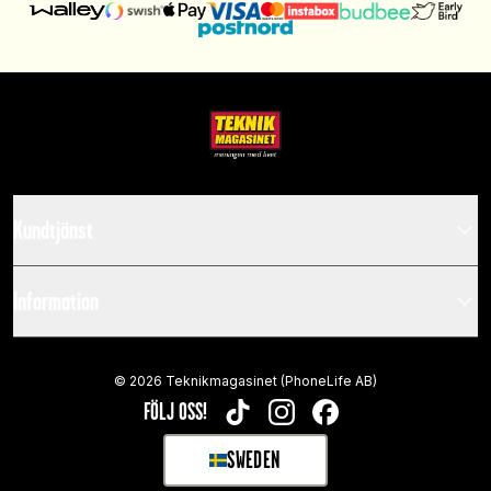
Kundtjänst
Information
©
2026
Teknikmagasinet (PhoneLife AB)
FÖLJ OSS!
TIKTOK
INSTAGRAM
FACEBOOK
SWEDEN
SELECT MARKET