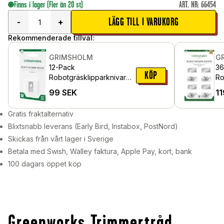
Finns i lager
(Fler än 20 st)
ART. NR
:
66454
LÄGG TILL I VARUKORG
-
+
Rekommenderade tillval:
GRIMSHOLM
G
12-Pack
36
KÖP
Robotgräsklipparknivar
Ro
för Dreame A1
fö
99
SEK
11
Au
Gratis fraktalternativ
Blixtsnabb leverans (Early Bird, Instabox, PostNord)
Skickas från vårt lager i Sverige
Betala med Swish, Walley faktura, Apple Pay, kort, bank
100 dagars öppet köp
Greenworks Trimmertråd