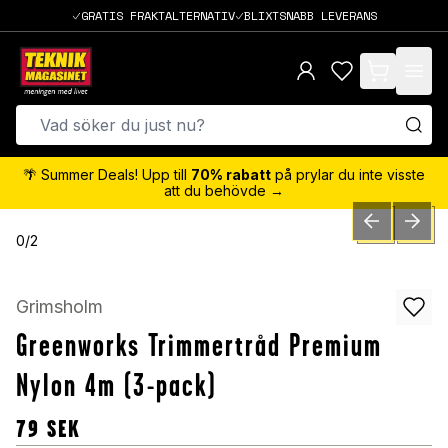
GRATIS FRAKTALTERNATIV
BLIXTSNABB LEVERANS
items in cart,
🌴 Summer Deals! Upp till
70% rabatt
på prylar du inte visste
att du behövde →
PREVIOUS SLID
NEXT S
0
/
2
Grimsholm
Greenworks Trimmertråd Premium
Nylon 4m (3-pack)
79
SEK