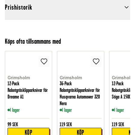
Prishistorik
Köps ofta tillsammans med
Grimsholm
Grimsholm
Grimsholm
12-Pack
36-Pack
12-Pack
Robotgräsklipparknivar för
Robotgräsklipparknivar för
Robotgräsklippa
Dreame A1
Husqvarna Automower 320
Stiga A 1500
Nera
I lager
I lager
I lager
99
SEK
119
SEK
119
SEK
KÖP
KÖP
KÖ