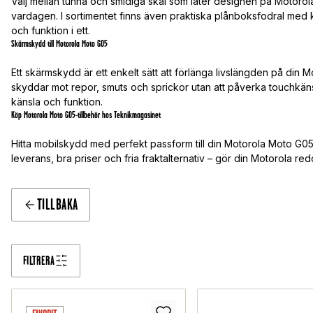
Välj mellan tunna och smidiga skal som låter designen på Motorola
vardagen. I sortimentet finns även praktiska plånboksfodral med k
och funktion i ett.
Skärmskydd till Motorola Moto G05
Ett skärmskydd är ett enkelt sätt att förlänga livslängden på din M
skyddar mot repor, smuts och sprickor utan att påverka touchkänsli
känsla och funktion.
Köp Motorola Moto G05-tillbehör hos Teknikmagasinet
Hitta mobilskydd med perfekt passform till din Motorola Moto G05
leverans, bra priser och fria fraktalternativ – gör din Motorola redo 
TILLBAKA
FILTRERA