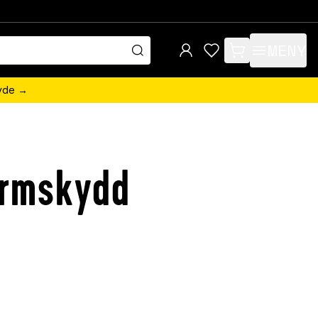
MENY
items in cart, view 
övde →
ärmskydd