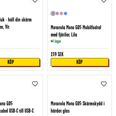
duk - håll din skärm
n, Vit
Motorola Moto G05 Mobilfodral
med fjärilar, Lila
I lager
159
SEK
KÖP
KÖP
Moto G05
Motorola Moto G05 Skärmskydd i
abel USB-C till USB-C
härdat glas