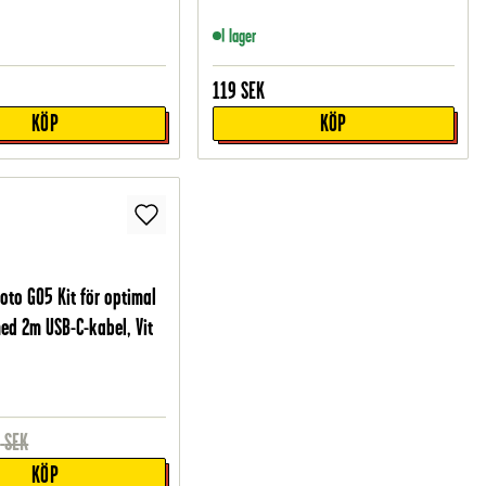
I lager
119
SEK
KÖP
KÖP
oto G05 Kit för optimal
ed 2m USB-C-kabel, Vit
9
SEK
KÖP