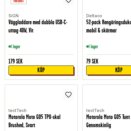
FAVORIT
SiGN
Deltaco
Väggladdare med dubbla USB-C-
52-pack Rengöringsduka
uttag 40W, Vit
mobil & skärmar
I lager
I lager
179
SEK
79
SEK
KÖP
KÖP
tectTech
tectTech
Motorola Moto G05 TPU-skal
Motorola Moto G05 Tunt 
Brushed, Svart
Genomskinlig