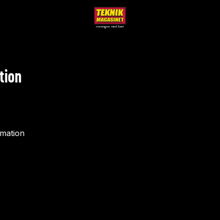
tion
rmation