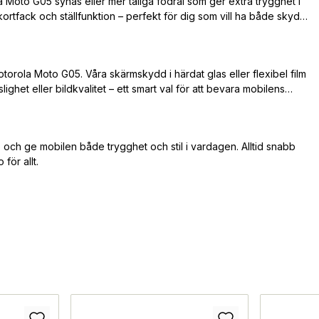
 Moto G05 synas eller mer tåliga fodral som ger extra trygghet i
ortfack och ställfunktion – perfekt för dig som vill ha både skydd
otorola Moto G05. Våra skärmskydd i härdat glas eller flexibel film
ghet eller bildkvalitet – ett smart val för att bevara mobilens
 och ge mobilen både trygghet och stil i vardagen. Alltid snabb
för allt.