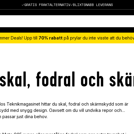
GRATIS FRAKTALTERNATIV
BLIXTSNABB LEVERANS
mmer Deals! Upp till
70% rabatt
på prylar du inte visste att du beh
skal, fodral och sk
os Teknikmagasinet hittar du skal, fodral och skärmskydd som är
kydd med snygg design. Oavsett om du vill undvika repor och
om passar just dina behov.