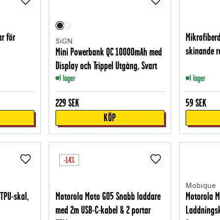
r för
Mikrofiber
SiGN
skinande re
Mini Powerbank QC 10000mAh med
Display och Trippel Utgång, Svart
I lager
I lager
229
SEK
59
SEK
KÖP
-14%
Mobique
TPU-skal,
Motorola Moto G05 Snabb laddare
Motorola 
med 2m USB-C-kabel & 2 portar
Laddningsk