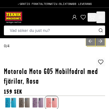
GRATIS FRAKTALTERNATIV
BLIXTSNABB LEVERANS
items in cart,
PREVIOUS SLID
NEXT S
0
/
4
Motorola Moto G05 Mobilfodral med
fjärilar, Rosa
159
SEK