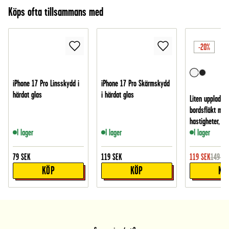
Köps ofta tillsammans med
-20%
iPhone 17 Pro Linsskydd i
iPhone 17 Pro Skärmskydd
härdat glas
i härdat glas
Liten uppladdn
bordsfläkt med
hastigheter, Vit
I lager
I lager
I lager
79
SEK
119
SEK
119
SEK
149
SE
KÖP
KÖP
KÖ