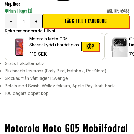
Färg
:
Rosa
Finns i lager
(1)
ART. NR
:
65463
LÄGG TILL I VARUKORG
-
+
Rekommenderade tillval:
Motorola Moto G05
iP
Skärmskydd i härdat glas
Li
KÖP
119
SEK
7
Gratis fraktalternativ
Blixtsnabb leverans (Early Bird, Instabox, PostNord)
Skickas från vårt lager i Sverige
Betala med Swish, Walley faktura, Apple Pay, kort, bank
100 dagars öppet köp
Motorola Moto G05 Mobilfodral