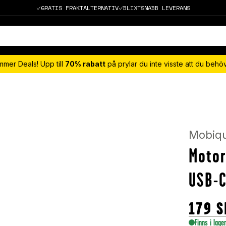
GRATIS FRAKTALTERNATIV
BLIXTSNABB LEVERANS
mmer Deals! Upp till
70% rabatt
på prylar du inte visste att du beh
Mobiq
Motor
USB-C
179
S
Finns i lage