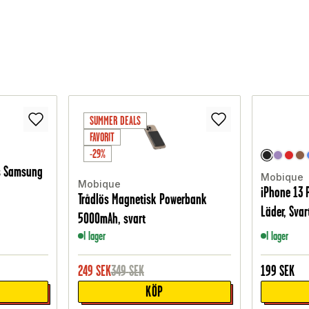
SUMMER DEALS
FAVORIT
-29%
s Samsung
Mobique
Mobique
iPhone 13 
Trådlös Magnetisk Powerbank
Läder, Svar
5000mAh, svart
I lager
I lager
249
SEK
349
SEK
199
SEK
KÖP