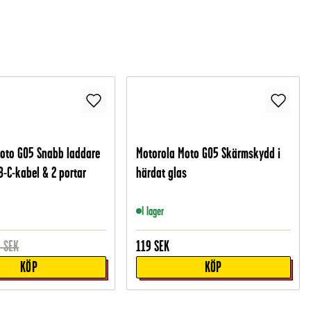
oto G05 Snabb laddare
Motorola Moto G05 Skärmskydd i
-C-kabel & 2 portar
härdat glas
I lager
9
SEK
119
SEK
KÖP
KÖP