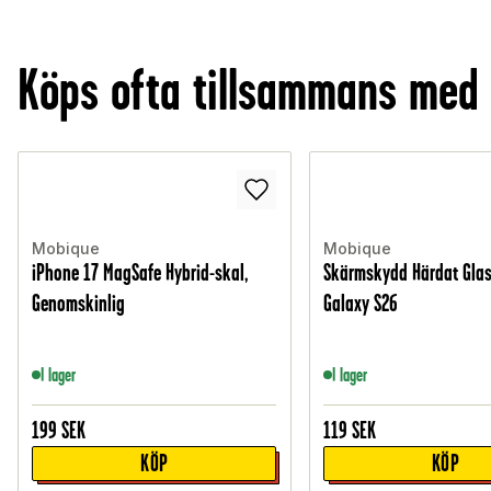
Köps ofta tillsammans med
Mobique
Mobique
iPhone 17 MagSafe Hybrid-skal,
Skärmskydd Härdat Gla
Genomskinlig
Galaxy S26
I lager
I lager
199
SEK
119
SEK
KÖP
KÖP