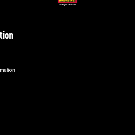
tion
rmation