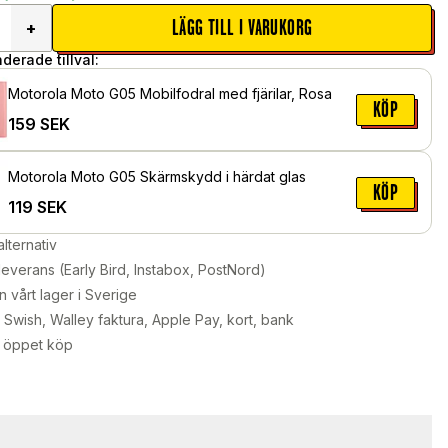
LÄGG TILL I VARUKORG
+
erade tillval:
Motorola Moto G05 Mobilfodral med fjärilar, Rosa
KÖP
159
SEK
Motorola Moto G05 Skärmskydd i härdat glas
KÖP
119
SEK
alternativ
leverans (Early Bird, Instabox, PostNord)
n vårt lager i Sverige
Swish, Walley faktura, Apple Pay, kort, bank
 öppet köp