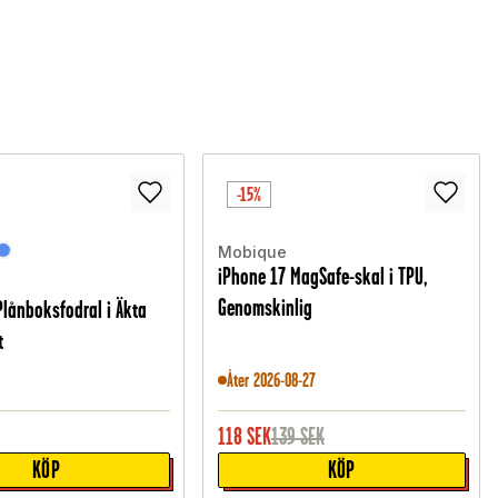
-15%
Mobique
iPhone 17 MagSafe-skal i TPU,
Genomskinlig
Plånboksfodral i Äkta
t
Åter 2026-08-27
118
SEK
139
SEK
KÖP
KÖP