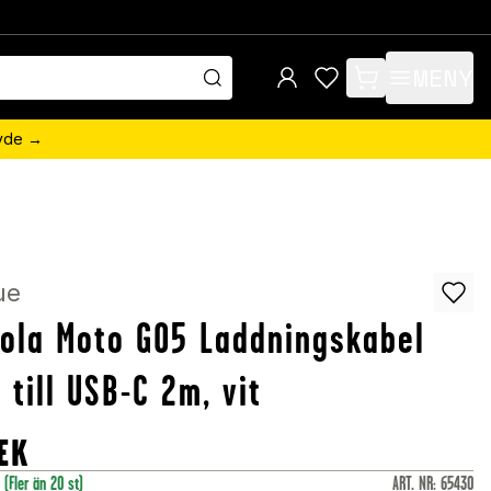
MENY
items in cart, view 
övde →
ue
ola Moto G05 Laddningskabel
 till USB-C 2m, vit
EK
r
(Fler än 20 st)
ART. NR
:
65430