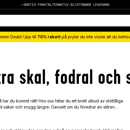
GRATIS FRAKTALTERNATIV
BLIXTSNABB LEVERANS
mmer Deals! Upp till
70% rabatt
på prylar du inte visste att du beh
tra skal, fodral och
har du kommit rätt! Hos oss hittar du ett brett utbud av stöttåliga
il säker och snygg längre. Oavsett om du föredrar en stilren