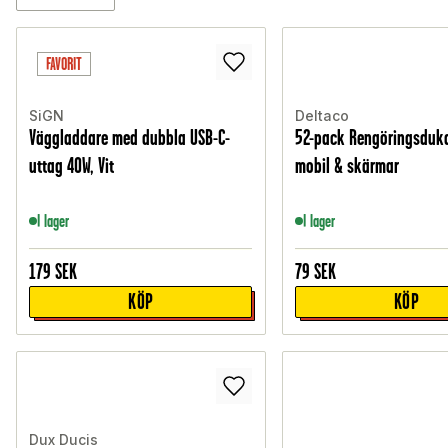
FAVORIT
SiGN
Deltaco
Väggladdare med dubbla USB-C-
52-pack Rengöringsduka
uttag 40W, Vit
mobil & skärmar
I lager
I lager
179
SEK
79
SEK
KÖP
KÖP
Dux Ducis