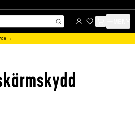
MENY
items in cart, view 
övde →
 skärmskydd