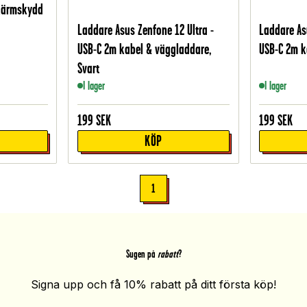
Skärmskydd
Laddare Asus Zenfone 12 Ultra -
Laddare As
USB-C 2m kabel & väggladdare,
USB-C 2m k
Svart
I lager
I lager
199
SEK
199
SEK
KÖP
1
Sugen på
rabatt
?
Signa upp och få 10% rabatt på ditt första köp!