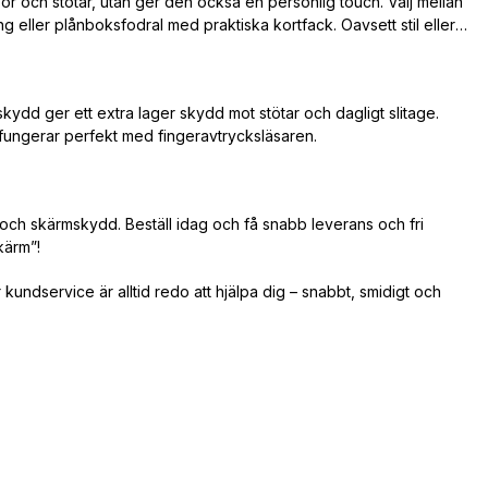
por och stötar, utan ger den också en personlig touch. Välj mellan
 eller plånboksfodral med praktiska kortfack. Oavsett stil eller
kydd ger ett extra lager skydd mot stötar och dagligt slitage.
fungerar perfekt med fingeravtrycksläsaren.
 och skärmskydd. Beställ idag och få snabb leverans och fri
kärm”!
kundservice är alltid redo att hjälpa dig – snabbt, smidigt och