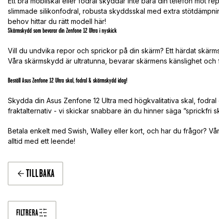
Ett bra mobilskal eller fodral skyddar inte bara din telefon mot re
slimmade silikonfodral, robusta skyddsskal med extra stötdämpning
behov hittar du rätt modell här!
Skärmskydd som bevarar din Zenfone 12 Ultra i nyskick
Vill du undvika repor och sprickor på din skärm? Ett härdat skärms
Våra skärmskydd är ultratunna, bevarar skärmens känslighet och 
Beställ Asus Zenfone 12 Ultra skal, fodral & skärmskydd idag!
Skydda din Asus Zenfone 12 Ultra med högkvalitativa skal, fodral
fraktalternativ - vi skickar snabbare än du hinner säga ”sprickfri s
Betala enkelt med Swish, Walley eller kort, och har du frågor? Vår 
alltid med ett leende!
TILLBAKA
FILTRERA