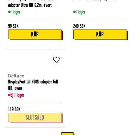
adapter Ultra HD 0,2m, svart
I lager
I lager
99
SEK
249
SEK
KÖP
KÖP
Deltaco
DisplayPort till HDMI-adapter Full
HD, svart
Ej i lager
119
SEK
SLUTSÅLD