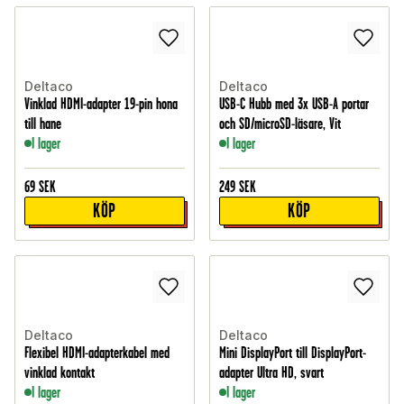
Deltaco
Deltaco
Vinklad HDMI-adapter 19-pin hona
USB-C Hubb med 3x USB-A portar
till hane
och SD/microSD-läsare, Vit
I lager
I lager
69
SEK
249
SEK
KÖP
KÖP
Deltaco
Deltaco
Flexibel HDMI-adapterkabel med
Mini DisplayPort till DisplayPort-
vinklad kontakt
adapter Ultra HD, svart
I lager
I lager