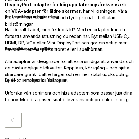
DisplayPort-adapter för hög uppdateringsfrekvens
eller
en
VGA-adapter för äldre skärmar
, har vi lösningen. Våra
Maxa kompatibiliteten mellan dina enheter
adaptrar säkerställer stabil och tydlig signal – helt utan
bildstörningar.
Har du rätt kabel, men fel kontakt? Med en adapter kan du
fortsätta använda utrustning du redan har. Byt mellan USB-C,
HDMI, DP, VGA eller Mini-DisplayPort och gör din setup mer
Enkel installation och säker anslutning
flexibel – hemma, på kontoret eller i spelhörnan.
Alla adaptrar är designade för att vara smidiga att använda och
ge bästa möjliga bildkvalitet. Koppla in, kör igång – och njut av
skarpare grafik, bättre färger och en mer stabil uppkoppling.
Köp bild- och skärmadaptrar hos Teknikmagasinet
Utforska vårt sortiment och hitta adaptern som passar just dina
behov. Med bra priser, snabb leverans och produkter som gör
din teknik mer kompatibel är Teknikmagasinet det perfekta
valet för en enklare och bättre skärmanslutning.
TILLBAKA