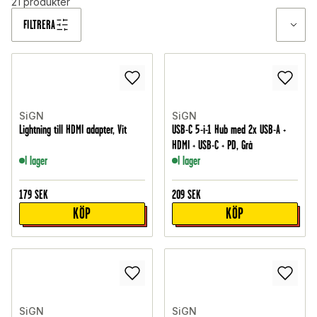
21
produkter
FILTRERA
SiGN
SiGN
Lightning till HDMI adapter, Vit
USB-C 5-i-1 Hub med 2x USB-A +
HDMI + USB-C + PD, Grå
I lager
I lager
179
SEK
209
SEK
KÖP
KÖP
SiGN
SiGN