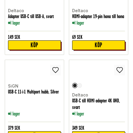
Deltaco
Deltaco
Adapter USB-C till USB-A, svart
HDMI-adapter 19-pin hona till hona
I lager
I lager
149
SEK
69
SEK
KÖP
KÖP
SiGN
USB-C 11-i-1 Multiport hubb, Silver
Deltaco
USB-C till HDMI adapter 4K UHD,
svart
I lager
I lager
379
SEK
349
SEK