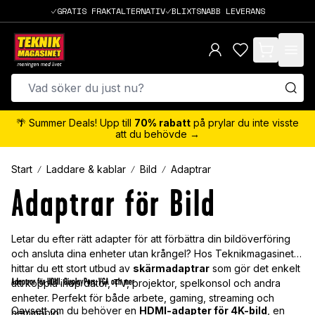
GRATIS FRAKTALTERNATIV
BLIXTSNABB LEVERANS
items in cart,
🌴 Summer Deals! Upp till
70% rabatt
på prylar du inte visste
att du behövde →
Start
Laddare & kablar
Bild
Adaptrar
Adaptrar för Bild
Letar du efter rätt adapter för att förbättra din bildöverföring
och ansluta dina enheter utan krångel? Hos Teknikmagasinet
hittar du ett stort utbud av
skärmadaptrar
som gör det enkelt
Adaptrar för HDMI, DisplayPort, VGA och mer
att koppla ihop dator, TV, projektor, spelkonsol och andra
enheter. Perfekt för både arbete, gaming, streaming och
Oavsett om du behöver en
HDMI-adapter för 4K-bild
, en
hemmabio.