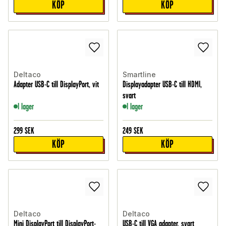
KÖP
KÖP
Deltaco
Smartline
Adapter USB-C till DisplayPort, vit
Displayadapter USB-C till HDMI,
svart
I lager
I lager
299
SEK
249
SEK
KÖP
KÖP
Deltaco
Deltaco
Mini DisplayPort till DisplayPort-
USB-C till VGA adapter, svart