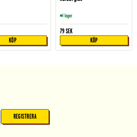
I lager
79
SEK
KÖP
KÖP
REGISTRERA