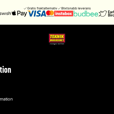
Gratis fraktalternativ
Blixtsnabb leverans
tion
rmation