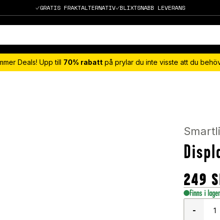
GRATIS FRAKTALTERNATIV
BLIXTSNABB LEVERANS
mmer Deals! Upp till
70% rabatt
på prylar du inte visste att du beh
Smartl
Displ
249
S
Finns i lage
-