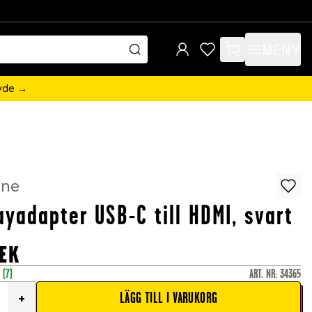
MENY
items in cart, view 
övde →
ine
ayadapter USB-C till HDMI, svart
EK
r
(7)
ART. NR
:
34365
LÄGG TILL I VARUKORG
+