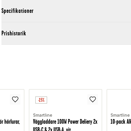
Specifikationer
Prishistorik
-15%
Smartline
Smartline
r hörlurar,
Väggladdare 100W Power Deliery 2x
10-pack Al
USB-C & 2x USB-A, vit