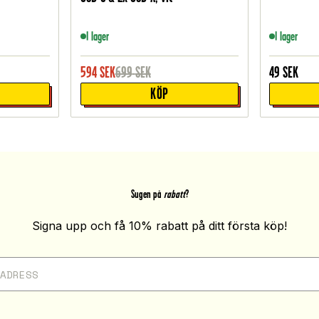
I lager
I lager
594
SEK
699
SEK
49
SEK
KÖP
Sugen på
rabatt
?
Signa upp och få 10% rabatt på ditt första köp!