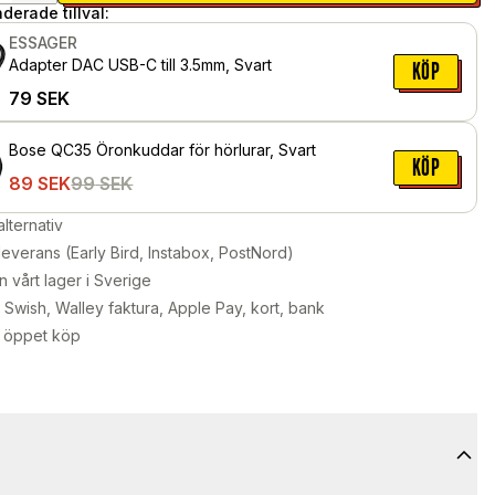
erade tillval:
ESSAGER
Adapter DAC USB-C till 3.5mm, Svart
KÖP
79
SEK
Bose QC35 Öronkuddar för hörlurar, Svart
KÖP
89
SEK
99
SEK
alternativ
leverans (Early Bird, Instabox, PostNord)
n vårt lager i Sverige
Swish, Walley faktura, Apple Pay, kort, bank
 öppet köp