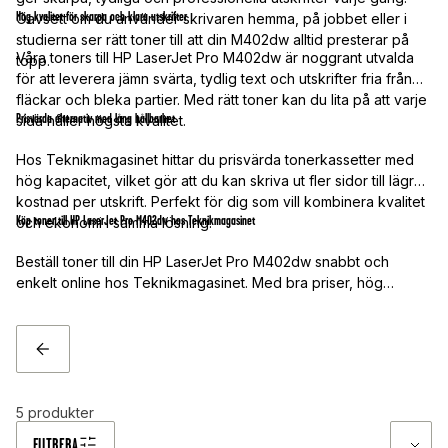
Hög kvalitet för skarpa och klara utskrifter
Oavsett om du använder skrivaren hemma, på jobbet eller i
studierna ser rätt toner till att din M402dw alltid presterar på
Våra toners till HP LaserJet Pro M402dw är noggrant utvalda
topp.
för att leverera jämn svärta, tydlig text och utskrifter fria från
fläckar och bleka partier. Med rätt toner kan du lita på att varje
Prisvärda alternativ med lång hållbarhet
sida håller högsta kvalitet.
Hos Teknikmagasinet hittar du prisvärda tonerkassetter med
hög kapacitet, vilket gör att du kan skriva ut fler sidor till lägre
kostnad per utskrift. Perfekt för dig som vill kombinera kvalitet
Köp toner till HP LaserJet Pro M402dw hos Teknikmagasinet
och ekonomi i samma lösning.
Beställ toner till din HP LaserJet Pro M402dw snabbt och
enkelt online hos Teknikmagasinet. Med bra priser, hög
kvalitet och snabb leverans har du alltid en skrivare redo när
du behöver den som mest.
TILLBAKA
5
produkter
FILTRERA