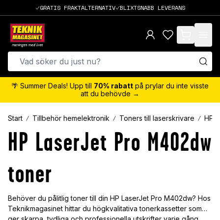
GRATIS FRAKTALTERNATIV
BLIXTSNABB LEVERANS
items in cart,
🌴 Summer Deals! Upp till
70% rabatt
på prylar du inte visste
att du behövde →
Start
Tillbehör hemelektronik
Toners till laserskrivare
HP
HP LaserJet Pro M402dw
toner
Behöver du pålitlig toner till din HP LaserJet Pro M402dw? Hos
Teknikmagasinet hittar du högkvalitativa tonerkassetter som
ger skarpa, tydliga och professionella utskrifter varje gång.