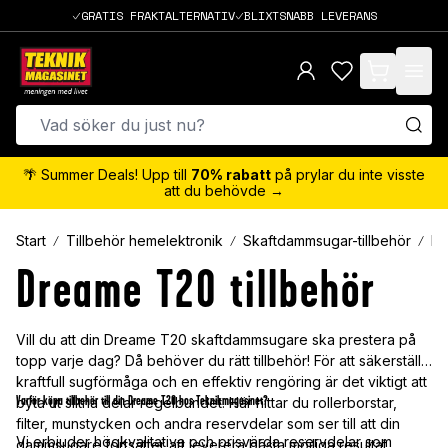
GRATIS FRAKTALTERNATIV
BLIXTSNABB LEVERANS
items in cart,
🌴 Summer Deals! Upp till
70% rabatt
på prylar du inte visste
att du behövde →
Start
Tillbehör hemelektronik
Skaftdammsugar-tillbehör
D
Dreame T20 tillbehör
Vill du att din Dreame T20 skaftdammsugare ska prestera på
topp varje dag? Då behöver du rätt tillbehör! För att säkerställa
kraftfull sugförmåga och en effektiv rengöring är det viktigt att
Varför köpa tillbehör till
din
Dreame T20 hos Teknikmagasinet?
byta ut slitna delar regelbundet. Här hittar du rollerborstar,
filter, munstycken och andra reservdelar som ser till att din
Vi erbjuder högkvalitativa och prisvärda reservdelar som
dammsugare fortsätter att leverera bästa möjliga resultat.