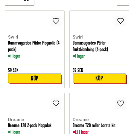
Swirl
Swirl
Dammsugardeo Pärlor Magnolia (4-
Dammsugardeo Pärlor
pack)
Fruktblandning (4-pack)
I lager
I lager
59
SEK
59
SEK
KÖP
KÖP
Dreame
Dreame
Dreame T20 2-pack Moppduk
Dreame T20 roller borste kit
I lager
Ej i lager