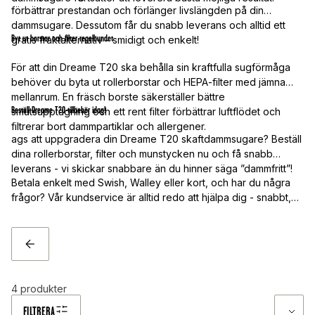
förbättrar prestandan och förlänger livslängden på din
dammsugare. Dessutom får du snabb leverans och alltid ett
Byt ut borstar
och
filter regelbundet
gratis fraktalternativ - smidigt och enkelt!
För att din Dreame T20 ska behålla sin kraftfulla sugförmåga
behöver du byta ut rollerborstar och HEPA-filter med jämna
mellanrum. En fräsch borste säkerställer bättre
Beställ Dreame T20-tillbehör idag!
smutsupptagning och ett rent filter förbättrar luftflödet och
filtrerar bort dammpartiklar och allergener.
ags att uppgradera din Dreame T20 skaftdammsugare? Beställ
dina rollerborstar, filter och munstycken nu och få snabb
leverans - vi skickar snabbare än du hinner säga ”dammfritt”!
Betala enkelt med Swish, Walley eller kort, och har du några
frågor? Vår kundservice är alltid redo att hjälpa dig - snabbt,
smidigt och alltid med ett leende!
TILLBAKA
4
produkter
FILTRERA