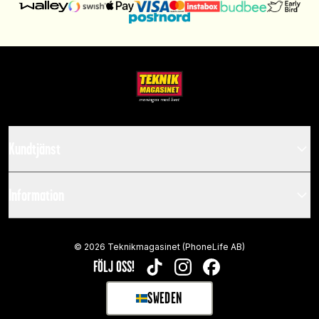
Kundtjänst
Information
©
2026
Teknikmagasinet (PhoneLife AB)
FÖLJ OSS!
TIKTOK
INSTAGRAM
FACEBOOK
SWEDEN
SELECT MARKET