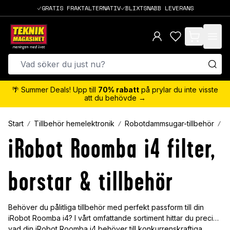
GRATIS FRAKTALTERNATIV
BLIXTSNABB LEVERANS
items in cart,
🌴 Summer Deals! Upp till
70% rabatt
på prylar du inte visste
att du behövde →
Start
Tillbehör hemelektronik
Robotdammsugar-tillbehör
i
iRobot Roomba i4 filter,
borstar & tillbehör
Behöver du pålitliga tillbehör med perfekt passform till din
iRobot Roomba i4? I vårt omfattande sortiment hittar du precis
vad din iRobot Roomba i4 behöver till konkurrenskraftiga