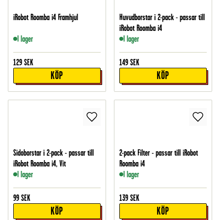
iRobot Roomba i4 Framhjul
Huvudborstar i 2-pack - passar till
iRobot Roomba i4
I lager
I lager
129
SEK
149
SEK
KÖP
KÖP
Sidoborstar i 2-pack - passar till
2-pack Filter - passar till iRobot
iRobot Roomba i4, Vit
Roomba i4
I lager
I lager
99
SEK
139
SEK
KÖP
KÖP