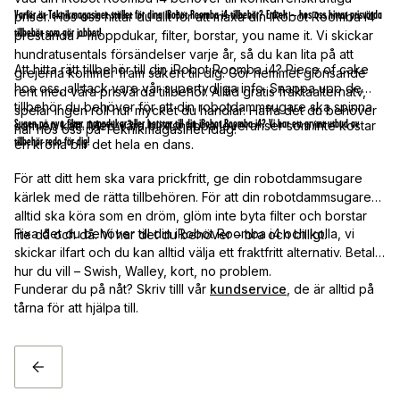
Varför är Teknikmagasinet stället för dina iRobot Roomba i4-tillbehör? Enkelt – hos oss hittar prisvärda
priser. Hos oss hittar du allt för att maxa din iRobot Roomba i4
tillbehör som gör jobbet!
prestanda – moppdukar, filter, borstar, you name it. Vi skickar
hundratusentals försändelser varje år, så du kan lita på att
Att hitta rätt tillbehör till din iRobot Roomba i4? Piece of cake
grejerna kommer fram säkert till dig. Gör hemmet glönsande
hos oss, all tack vare vår supertydliga info. Snappa upp de
rent med våra prisvärda tillbehör. Alltid gratis fraktaalternatv,
tillbehör du behöver för att din robotdammsugare ska spinna
spelar ingen roll hur mycket du handlar. Haffa det du behöver
Sugen på nya filter, moppdukar eller borstar till din iRobot Roomba i4? Vi har ett grymt utbud av
som en katt. Med våra blixtsnabba leveranser som inte kostar
här hos oss på Teknikmagasinet idag!
tillbehör redo för dig!
en krona blir det hela en dans.
För att ditt hem ska vara prickfritt, ge din robotdammsugare
kärlek med de rätta tillbehören. För att din robotdammsugare
alltid ska köra som en dröm, glöm inte byta filter och borstar
Fixa det du behöver till din iRobot Roomba i4 och kolla, vi
lite då och då. Vi har det du behöver – bra och billigt.
skickar ilfart och du kan alltid välja ett fraktfritt alternativ. Betala
hur du vill – Swish, Walley, kort, no problem.
Funderar du på nåt? Skriv tilll vår
kundservice
, de är alltid på
tårna för att hjälpa till.
TILLBAKA