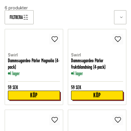
6
produkter
FILTRERA
Swirl
Swirl
Dammsugardeo Pärlor Magnolia (4-
Dammsugardeo Pärlor
pack)
Fruktblandning (4-pack)
I lager
I lager
59
SEK
59
SEK
KÖP
KÖP