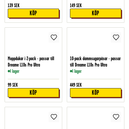
139
SEK
149
SEK
KÖP
KÖP
Moppdukar i 2-pack - passar till
10-pack dammsugarpåsar - passar
Dreame L10s Pro Ultra
till Dreame L10s Pro Ultra
I lager
I lager
99
SEK
449
SEK
KÖP
KÖP