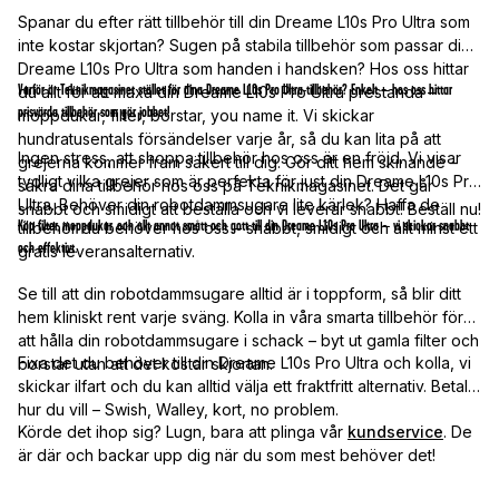
Spanar du efter rätt tillbehör till din Dreame L10s Pro Ultra som
inte kostar skjortan? Sugen på stabila tillbehör som passar din
Dreame L10s Pro Ultra som handen i handsken? Hos oss hittar
Varför är Teknikmagasinet stället för dina Dreame L10s Pro Ultra-tillbehör? Enkelt – hos oss hittar
du allt för att maxa din Dreame L10s Pro Ultra prestanda –
prisvärda tillbehör som gör jobbet!
moppdukar, filter, borstar, you name it. Vi skickar
hundratusentals försändelser varje år, så du kan lita på att
Ingen stress, att shoppa tillbehör hos oss är en fröjd. Vi visar
grejerna kommer fram säkert till dig. Gör ditt hem skinande –
tydligt vilka grejer som är perfekta för just din Dreame L10s Pro
säkra dina tillbehör hos oss på Teknikmagasinet. Det går
Ultra. Behöver din robotdammsugare lite kärlek? Haffa de
snabbt och smidigt att beställa och vi leverar snabbt! Beställ nu!
Köp filter, moppdukar, och allt annat smått och gott till din Dreame L10s Pro Ultra – vi skickar snabbt
tillbehör du behöver hos oss – snabbt, smidigt och allt minst ett
och effektivt.
gratis leveransalternativ.
Se till att din robotdammsugare alltid är i toppform, så blir ditt
hem kliniskt rent varje sväng. Kolla in våra smarta tillbehör för
att hålla din robotdammsugare i schack – byt ut gamla filter och
Fixa det du behöver till din Dreame L10s Pro Ultra och kolla, vi
borstar utan att det kostar skjortan.
skickar ilfart och du kan alltid välja ett fraktfritt alternativ. Betala
hur du vill – Swish, Walley, kort, no problem.
Körde det ihop sig? Lugn, bara att plinga vår
kundservice
. De
är där och backar upp dig när du som mest behöver det!