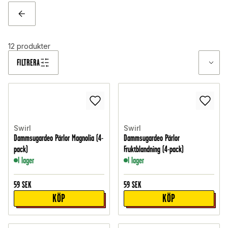
TILLBAKA
12
produkter
FILTRERA
Swirl
Swirl
Dammsugardeo Pärlor Magnolia (4-
Dammsugardeo Pärlor
pack)
Fruktblandning (4-pack)
I lager
I lager
59
SEK
59
SEK
KÖP
KÖP