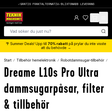
GRATIS FRAKTALTERNATIV
BLIXTSNABB LEVERANS
items in cart,
🌴 Summer Deals! Upp till
70% rabatt
på prylar du inte visste
att du behövde →
Start
Tillbehör hemelektronik
Robotdammsugar-tillbehör
D
Dreame L10s Pro Ultra
dammsugarpåsar, filter
& tillbehör