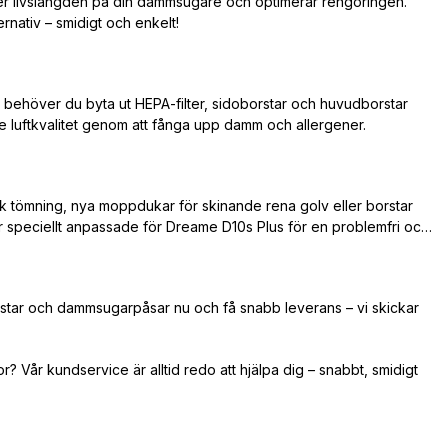
ger livslängden på din dammsugare och optimerar rengöringen.
ernativ – smidigt och enkelt!
a behöver du byta ut HEPA-filter, sidoborstar och huvudborstar
re luftkvalitet genom att fånga upp damm och allergener.
 tömning, nya moppdukar för skinande rena golv eller borstar
är speciellt anpassade för Dreame D10s Plus för en problemfri och
orstar och dammsugarpåsar nu och få snabb leverans – vi skickar
? Vår kundservice är alltid redo att hjälpa dig – snabbt, smidigt