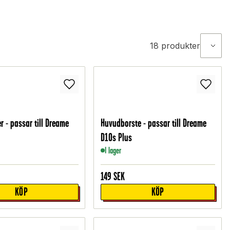
18
produkter
er - passar till Dreame
Huvudborste - passar till Dreame
D10s Plus
I lager
149
SEK
KÖP
KÖP