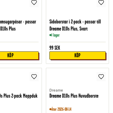
mmsugarpåsar - passar
Sidoborstar i 2-pack - passar till
 D10s Plus
Dreame D10s Plus, Svart
I lager
99
SEK
KÖP
KÖP
Dreame
0s Plus 2-pack Moppduk
Dreame D10s Plus Huvudborste
Åter 2026-08-14