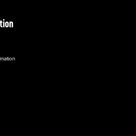
tion
rmation