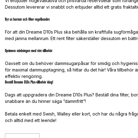
Vi erbjuder högkvalitativa och prisvärda reservdelar som förlän
Dessutom levererar vi snabbt och erbjuder alltid ett gratis fraktalt
Byt ut borstar och filter regelbundet
För att din Dreame D10s Plus ska behålla sin kraftfulla sugförmåg
med jämna mellanrum. Ett rent filter säkerställer dessutom en bätt
Optimera städningen med rätt tillbehör
Oavsett om du behöver dammsugarpåsar för smidig och hygienisk
för maximal dammupptagning, så hittar du det här! Våra tillbehör 
effektiv rengöring.
Beställ Dreame D10s Plus-tillbehör idag!
Dags att uppgradera din Dreame D10s Plus? Beställ dina filter, b
snabbare än du hinner säga ”dammfritt”!
Betala enkelt med Swish, Walley eller kort, och har du några frågor
och alltid med ett leende!