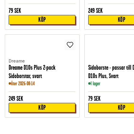
79
SEK
249
SEK
KÖP
KÖP
Dreame
Dreame D10s Plus 2-pack
Sidoborste - passar till
Sidoborstar, svart
D10s Plus, Svart
Åter 2026-08-14
I lager
249
SEK
79
SEK
KÖP
KÖP