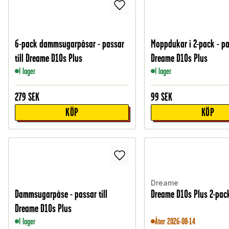
6-pack dammsugarpåsar - passar
Moppdukar i 2-pack - pas
till Dreame D10s Plus
Dreame D10s Plus
I lager
I lager
279
SEK
99
SEK
KÖP
KÖP
Dreame
Dammsugarpåse - passar till
Dreame D10s Plus 2-pack
Dreame D10s Plus
I lager
Åter 2026-08-14