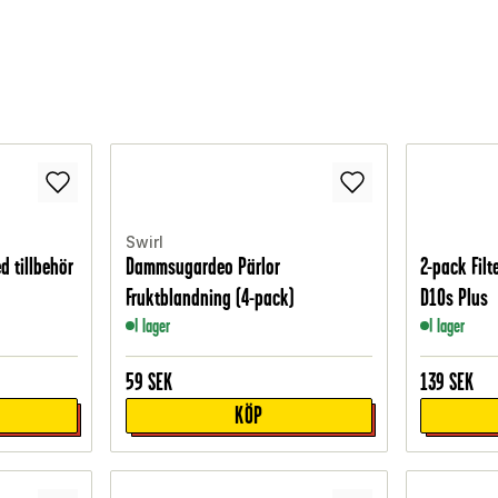
Swirl
d tillbehör
Dammsugardeo Pärlor
2-pack Filt
Fruktblandning (4-pack)
D10s Plus
I lager
I lager
59
SEK
139
SEK
KÖP