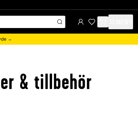
MENY
items in cart, view 
övde →
r & tillbehör