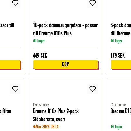
sar till
10-pack dammsugarpåsar - passar
3-pack da
till Dreame D10s Plus
till Dreame
I lager
I lager
449
SEK
179
SEK
KÖP
Dreame
Dreame
 Filter
Dreame D10s Plus 2-pack
Dreame D1
Sidoborstar, svart
Åter 2026-08-14
I lager