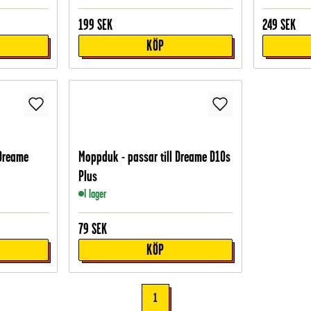
199
SEK
249
SEK
KÖP
 Dreame
Moppduk - passar till Dreame D10s
Plus
I lager
79
SEK
KÖP
1