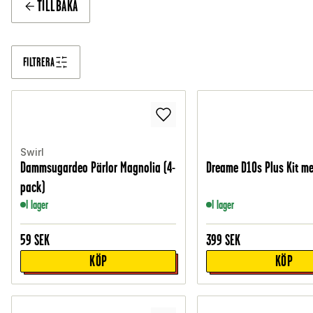
TILLBAKA
FILTRERA
Swirl
Dammsugardeo Pärlor Magnolia (4-
Dreame D10s Plus Kit me
pack)
I lager
I lager
59
SEK
399
SEK
KÖP
KÖP