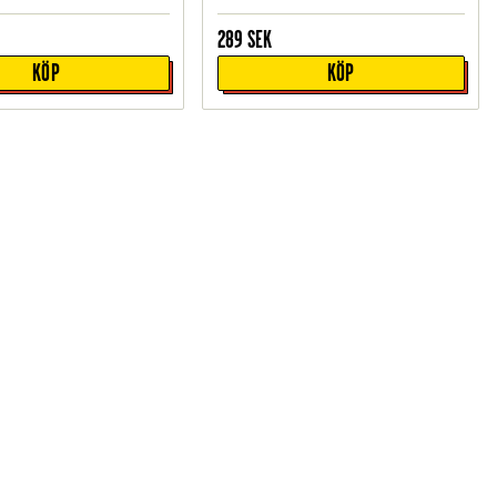
289
SEK
KÖP
KÖP