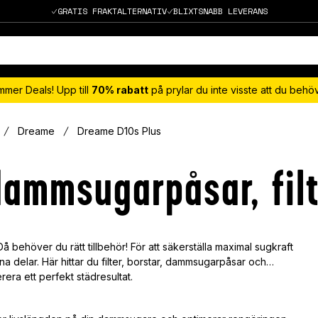
GRATIS FRAKTALTERNATIV
BLIXTSNABB LEVERANS
mmer Deals! Upp till
70% rabatt
på prylar du inte visste att du beh
Dreame
Dreame D10s Plus
ammsugarpåsar, filte
å behöver du rätt tillbehör! För att säkerställa maximal sugkraft
tna delar. Här hittar du filter, borstar, dammsugarpåsar och
rera ett perfekt städresultat.