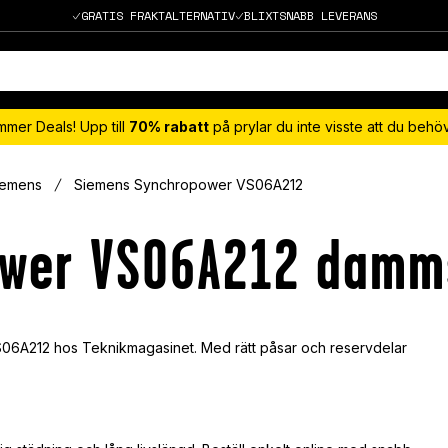
GRATIS FRAKTALTERNATIV
BLIXTSNABB LEVERANS
mmer Deals! Upp till
70% rabatt
på prylar du inte visste att du beh
iemens
Siemens Synchropower VS06A212
ower VS06A212 damm
S06A212 hos Teknikmagasinet. Med rätt påsar och reservdelar