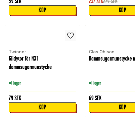
59
SEK
237
SEK
279
SEK
KÖP
KÖP
Twinner
Clas Ohlson
Glidytor för NXT
Dammsugarmunstycke m
dammsugarmunstycke
I lager
I lager
79
SEK
69
SEK
KÖP
KÖP