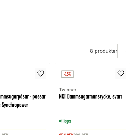
8
produkter
-15%
Twinner
ammsugarpåsar - passar
NXT Dammsugarmunstycke, svart
ns Synchropower
I lager