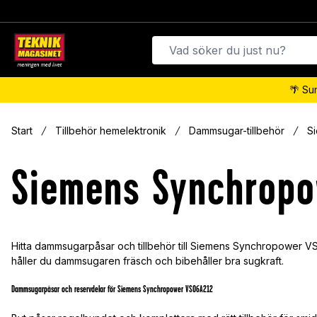
🌴 Su
Start
Tillbehör hemelektronik
Dammsugar-tillbehör
S
Siemens Synchrop
Hitta dammsugarpåsar och tillbehör till Siemens Synchropower V
håller du dammsugaren fräsch och bibehåller bra sugkraft.
Dammsugarpåsar och reservdelar för Siemens Synchropower VS06A212