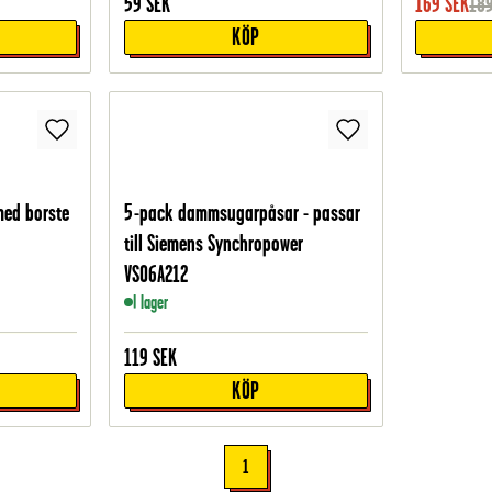
59
SEK
169
SEK
18
KÖP
ed borste
5-pack dammsugarpåsar - passar
till Siemens Synchropower
VS06A212
I lager
119
SEK
KÖP
1