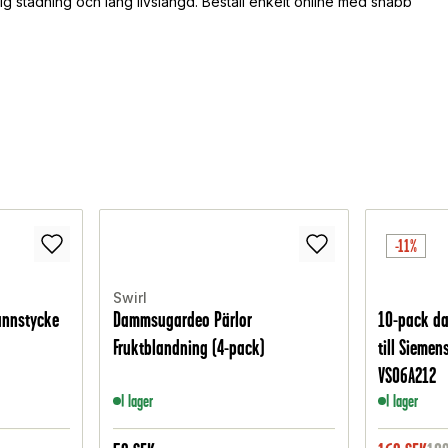
ig städning och lång livslängd. Beställ enkelt online med snabb
-11%
Swirl
unnstycke
Dammsugardeo Pärlor
10-pack d
Fruktblandning (4-pack)
till Sieme
VS06A212
I lager
I lager