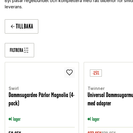
Byt påsar regelbundet och komplettera med rätt tillbehör för smid
leverans.
TILLBAKA
FILTRERA
-15%
Swirl
Twinner
Dammsugardeo Pärlor Magnolia (4-
Universal Dammsugarm
pack)
med adapter
I lager
I lager