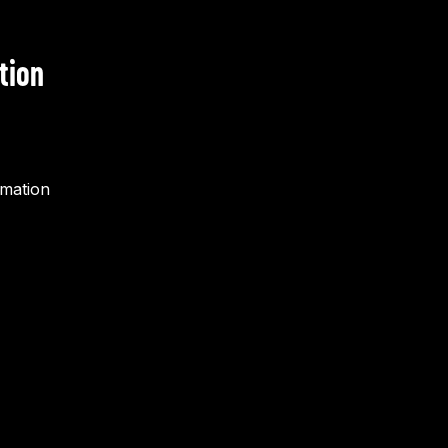
tion
rmation