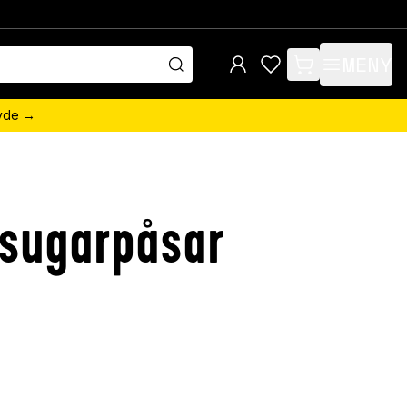
MENY
items in cart, view 
övde →
sugarpåsar