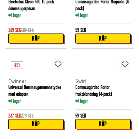
Electrolux Clean 500 10-pack
Dammsugardeo Pärlor Magnolia (4-
dammsugarpåsar
pack)
I lager
I lager
169
SEK
189
SEK
59
SEK
KÖP
KÖP
-15%
Twinner
Swirl
Universal Dammsugarmunnstycke
Dammsugardeo Pärlor
med adapter
Fruktblandning (4-pack)
I lager
I lager
237
SEK
279
SEK
59
SEK
KÖP
KÖP