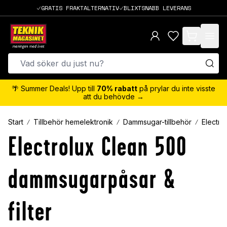
GRATIS FRAKTALTERNATIV
BLIXTSNABB LEVERANS
items in cart,
🌴 Summer Deals! Upp till
70% rabatt
på prylar du inte visste
att du behövde →
Start
Tillbehör hemelektronik
Dammsugar-tillbehör
Electro
Electrolux Clean 500
dammsugarpåsar &
filter