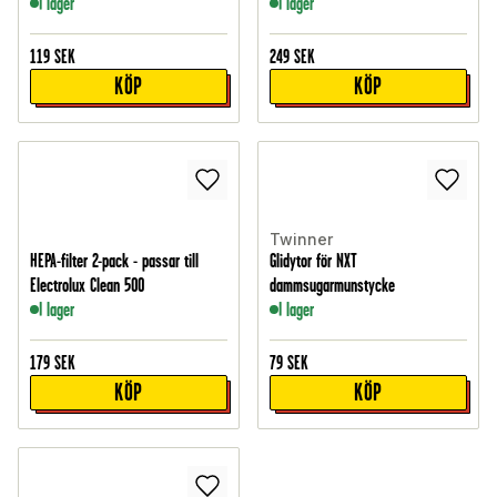
I lager
I lager
119
SEK
249
SEK
KÖP
KÖP
Twinner
HEPA-filter 2-pack - passar till
Glidytor för NXT
Electrolux Clean 500
dammsugarmunstycke
I lager
I lager
179
SEK
79
SEK
KÖP
KÖP