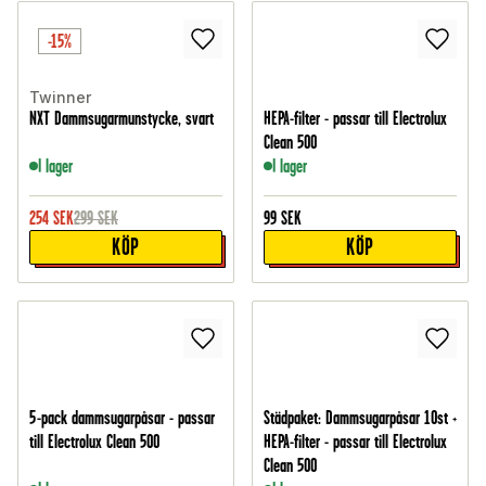
-15%
Twinner
NXT Dammsugarmunstycke, svart
HEPA-filter - passar till Electrolux
Clean 500
I lager
I lager
254
SEK
299
SEK
99
SEK
KÖP
KÖP
5-pack dammsugarpåsar - passar
Städpaket: Dammsugarpåsar 10st +
till Electrolux Clean 500
HEPA-filter - passar till Electrolux
Clean 500