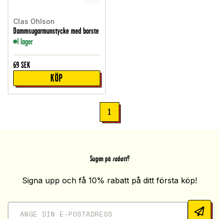
Clas Ohlson
Dammsugarmunstycke med borste
I lager
69
SEK
KÖP
1
Sugen på
rabatt
?
Signa upp och få 10% rabatt på ditt första köp!