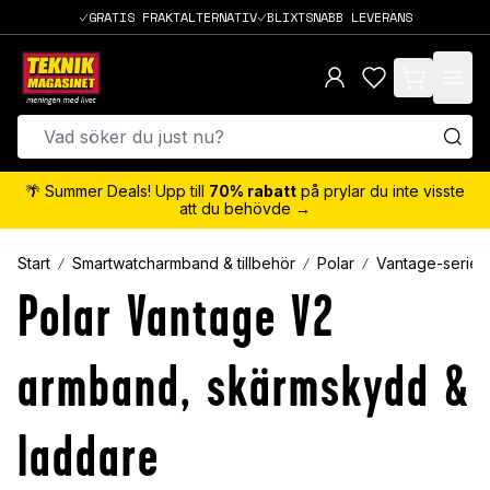
GRATIS FRAKTALTERNATIV
BLIXTSNABB LEVERANS
items in cart,
🌴 Summer Deals! Upp till
70% rabatt
på prylar du inte visste
att du behövde →
Start
Smartwatcharmband & tillbehör
Polar
Vantage-serien
Polar Vantage V2
armband, skärmskydd &
laddare