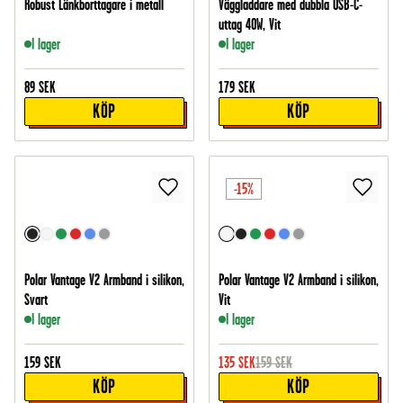
Robust Länkborttagare i metall
Väggladdare med dubbla USB-C-
uttag 40W, Vit
I lager
I lager
89
SEK
179
SEK
KÖP
KÖP
-15%
Polar Vantage V2 Armband i silikon,
Polar Vantage V2 Armband i silikon,
Svart
Vit
I lager
I lager
159
SEK
135
SEK
159
SEK
KÖP
KÖP